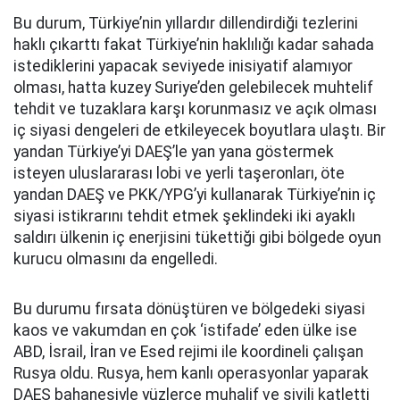
Bu durum, Türkiye’nin yıllardır dillendirdiği tezlerini
haklı çıkarttı fakat Türkiye’nin haklılığı kadar sahada
istediklerini yapacak seviyede inisiyatif alamıyor
olması, hatta kuzey Suriye’den gelebilecek muhtelif
tehdit ve tuzaklara karşı korunmasız ve açık olması
iç siyasi dengeleri de etkileyecek boyutlara ulaştı. Bir
yandan Türkiye’yi DAEŞ’le yan yana göstermek
isteyen uluslararası lobi ve yerli taşeronları, öte
yandan DAEŞ ve PKK/YPG’yi kullanarak Türkiye’nin iç
siyasi istikrarını tehdit etmek şeklindeki iki ayaklı
saldırı ülkenin iç enerjisini tükettiği gibi bölgede oyun
kurucu olmasını da engelledi.
Bu durumu fırsata dönüştüren ve bölgedeki siyasi
kaos ve vakumdan en çok ‘istifade’ eden ülke ise
ABD, İsrail, İran ve Esed rejimi ile koordineli çalışan
Rusya oldu. Rusya, hem kanlı operasyonlar yaparak
DAEŞ bahanesiyle yüzlerce muhalif ve sivili katletti