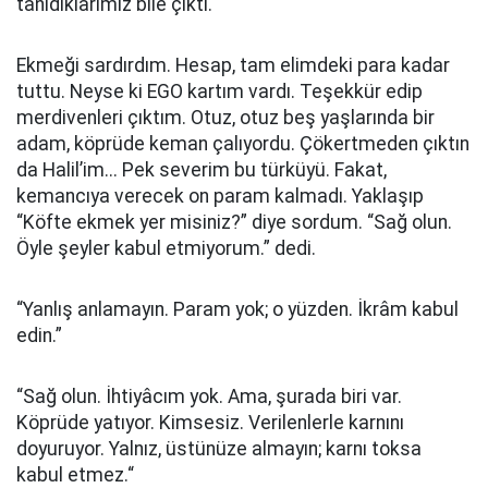
tanıdıklarımız bile çıktı.
Ekmeği sardırdım. Hesap, tam elimdeki para kadar
tuttu. Neyse ki EGO kartım vardı. Teşekkür edip
merdivenleri çıktım. Otuz, otuz beş yaşlarında bir
adam, köprüde keman çalıyordu. Çökertmeden çıktın
da Halil’im... Pek severim bu türküyü. Fakat,
kemancıya verecek on param kalmadı. Yaklaşıp
“Köfte ekmek yer misiniz?” diye sordum. “Sağ olun.
Öyle şeyler kabul etmiyorum.” dedi.
“Yanlış anlamayın. Param yok; o yüzden. İkrâm kabul
edin.”
“Sağ olun. İhtiyâcım yok. Ama, şurada biri var.
Köprüde yatıyor. Kimsesiz. Verilenlerle karnını
doyuruyor. Yalnız, üstünüze almayın; karnı toksa
kabul etmez.“