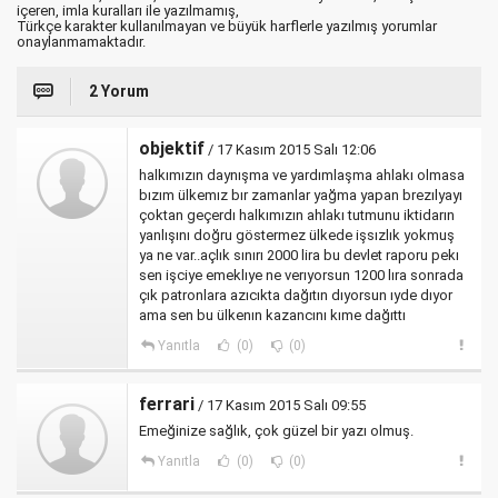
içeren, imla kuralları ile yazılmamış,
Türkçe karakter kullanılmayan ve büyük harflerle yazılmış yorumlar
onaylanmamaktadır.
2 Yorum
objektif
/ 17 Kasım 2015 Salı 12:06
halkımızın daynışma ve yardımlaşma ahlakı olmasa
bızım ülkemız bır zamanlar yağma yapan brezılyayı
çoktan geçerdı halkımızın ahlakı tutmunu iktidarın
yanlışını doğru göstermez ülkede işsızlık yokmuş
ya ne var..açlık sınırı 2000 lira bu devlet raporu pekı
sen işciye emeklıye ne verıyorsun 1200 lıra sonrada
çık patronlara azıcıkta dağıtın dıyorsun ıyde dıyor
ama sen bu ülkenın kazancını kıme dağıttı
Yanıtla
(0)
(0)
ferrari
/ 17 Kasım 2015 Salı 09:55
Emeğinize sağlık, çok güzel bir yazı olmuş.
Yanıtla
(0)
(0)