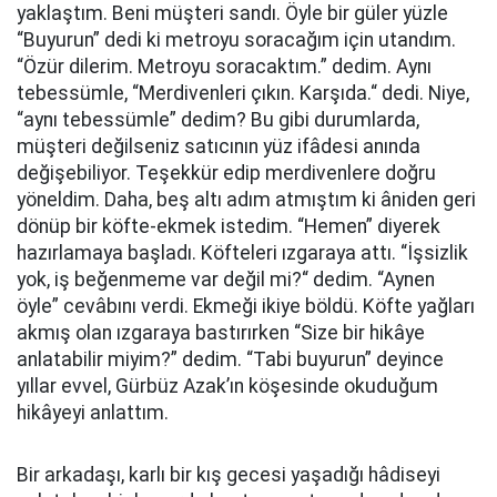
yaklaştım. Beni müşteri sandı. Öyle bir güler yüzle
“Buyurun” dedi ki metroyu soracağım için utandım.
“Özür dilerim. Metroyu soracaktım.” dedim. Aynı
tebessümle, “Merdivenleri çıkın. Karşıda.“ dedi. Niye,
“aynı tebessümle” dedim? Bu gibi durumlarda,
müşteri değilseniz satıcının yüz ifâdesi anında
değişebiliyor. Teşekkür edip merdivenlere doğru
yöneldim. Daha, beş altı adım atmıştım ki âniden geri
dönüp bir köfte-ekmek istedim. “Hemen” diyerek
hazırlamaya başladı. Köfteleri ızgaraya attı. “İşsizlik
yok, iş beğenmeme var değil mi?“ dedim. “Aynen
öyle” cevâbını verdi. Ekmeği ikiye böldü. Köfte yağları
akmış olan ızgaraya bastırırken “Size bir hikâye
anlatabilir miyim?” dedim. “Tabi buyurun” deyince
yıllar evvel, Gürbüz Azak’ın köşesinde okuduğum
hikâyeyi anlattım.
Bir arkadaşı, karlı bir kış gecesi yaşadığı hâdiseyi