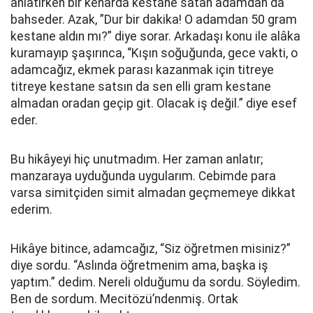
anlatırken bir kenarda kestane satan adamdan da
bahseder. Azak, ”Dur bir dakika! O adamdan 50 gram
kestane aldın mı?” diye sorar. Arkadaşı konu ile alâka
kuramayıp şaşırınca, “Kışın soğuğunda, gece vakti, o
adamcağız, ekmek parası kazanmak için titreye
titreye kestane satsın da sen elli gram kestane
almadan oradan geçip git. Olacak iş değil.” diye esef
eder.
Bu hikâyeyi hiç unutmadım. Her zaman anlatır;
manzaraya uyduğunda uygularım. Cebimde para
varsa simitçiden simit almadan geçmemeye dikkat
ederim.
Hikâye bitince, adamcağız, “Siz öğretmen misiniz?”
diye sordu. “Aslında öğretmenim ama, başka iş
yaptım.” dedim. Nereli olduğumu da sordu. Söyledim.
Ben de sordum. Mecitözü’ndenmiş. Ortak