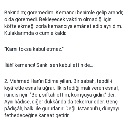
Bakındım; göremedim. Kemancı benimle gelip arandı;
o da göremedi. Bekleyecek vaktim olmadığı için
köfte ekmeği zorla kemancıya emânet edip ayrıldım.
Kulaklarımda o cümle kaldı:
“Karnı toksa kabul etmez.”
İlâhî kemancı! Sanki sen kabul ettin de…
2. Mehmed Han’ın Edirne yılları. Bir sabah, tebdil-i
kıyâfetle esnafa uğrar. İlk istediği malı veren esnaf,
ikincisi için “Ben, siftah ettim; komşuya gidin.” der.
Aynı hâdise, diğer dükkânda da tekerrür eder. Genç
pâdişâh, halkı ile gururlanır. Değil İstanbul’u, dünyayı
fethedeceğine kanaat getirir.