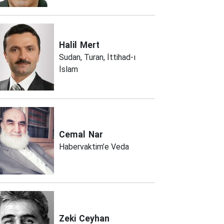
Halil
Mert
Sudan, Turan, İttihad-ı
İslam
Cemal
Nar
Habervaktim’e Veda
Zeki
Ceyhan