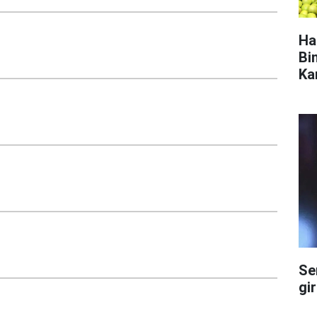
Ha
Bi
Ka
Se
gi