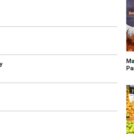
Ma
y
Pa