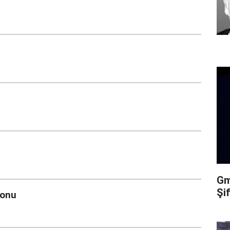
Gma
Şi
fonu