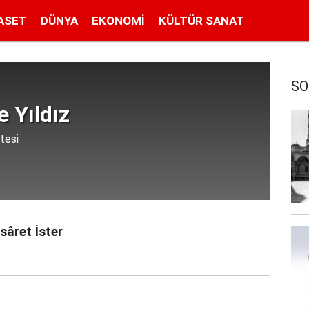
ASET
DÜNYA
EKONOMI
KÜLTÜR SANAT
SO
 Yıldız
tesi
âret İster