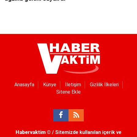
Anasayfa
Künye
İletişim
Gizlilik İlkeleri
Sitene Ekle
Habervaktim
© / Sitemizde kullanılan içerik ve