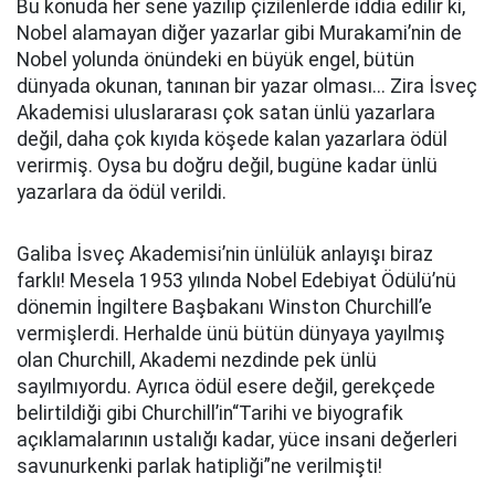
Bu konuda her sene yazılıp çizilenlerde iddia edilir ki,
Nobel alamayan diğer yazarlar gibi Murakami’nin de
Nobel yolunda önündeki en büyük engel, bütün
dünyada okunan, tanınan bir yazar olması... Zira İsveç
Akademisi uluslararası çok satan ünlü yazarlara
değil, daha çok kıyıda köşede kalan yazarlara ödül
verirmiş. Oysa bu doğru değil, bugüne kadar ünlü
yazarlara da ödül verildi.
Galiba İsveç Akademisi’nin ünlülük anlayışı biraz
farklı! Mesela 1953 yılında Nobel Edebiyat Ödülü’nü
dönemin İngiltere Başbakanı Winston Churchill’e
vermişlerdi. Herhalde ünü bütün dünyaya yayılmış
olan Churchill, Akademi nezdinde pek ünlü
sayılmıyordu. Ayrıca ödül esere değil, gerekçede
belirtildiği gibi Churchill’in“Tarihi ve biyografik
açıklamalarının ustalığı kadar, yüce insani değerleri
savunurkenki parlak hatipliği”ne verilmişti!