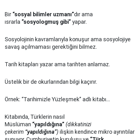
Bir
“sosyal bilimler uzmanı”
dır ama
ısrarla
“sosyologmuş gibi”
yapar.
Sosyolojinin kavramlarıyla konuşur ama sosyolojiye
savaş açılmaması gerektiğini bilmez.
Tarih kitapları yazar ama tarihten anlamaz.
Üstelik bir de okurlarından bilgi kaçırır.
Örnek: “Tarihimizle Yüzleşmek” adlı kitabı...
Kitabında, Türklerin nasıl
Müslüman
“yapıldığına”
(dikkatinizi
çekerim
“yapıldığına”
)
ilişkin kendince mikro ayrıntılar
sunuyor, Cumhuriyetin kuruluşu ve
“Türk