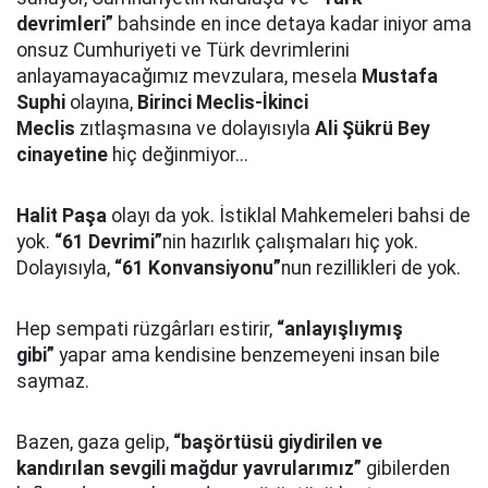
devrimleri”
bahsinde en ince detaya kadar iniyor ama
onsuz Cumhuriyeti ve Türk devrimlerini
anlayamayacağımız mevzulara, mesela
Mustafa
Suphi
olayına,
Birinci Meclis-İkinci
Meclis
zıtlaşmasına ve dolayısıyla
Ali Şükrü Bey
cinayetine
hiç değinmiyor...
Halit Paşa
olayı da yok. İstiklal Mahkemeleri bahsi de
yok.
“61 Devrimi”
nin hazırlık çalışmaları hiç yok.
Dolayısıyla,
“61 Konvansiyonu”
nun rezillikleri de yok.
Hep sempati rüzgârları estirir,
“anlayışlıymış
gibi”
yapar ama kendisine benzemeyeni insan bile
saymaz.
Bazen, gaza gelip,
“başörtüsü giydirilen ve
kandırılan sevgili mağdur yavrularımız”
gibilerden