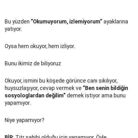
Bu yüzden
“Okumuyorum, izlemiyorum”
ayaklarına
yatıyor.
Oysa hem okuyor, hem izliyor.
Bunu ikimiz de biliyoruz
Okuyor, ismini bu köşede görünce canı sıkılıyor,
huysuzlaşıyor, cevap vermek ve
“Ben senin bildiğin
sosyologlardan değilim”
demek istiyor ama bunu
yapamıyor.
Niye yapamıyor?
BİR
: Titr sahibi olduğu için yapamıyor. Öyle