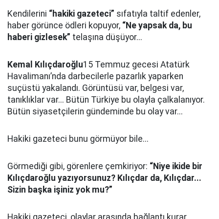
Kendilerini
“hakiki gazeteci”
sıfatıyla taltif edenler,
haber görünce ödleri kopuyor,
“Ne yapsak da, bu
haberi gizlesek”
telaşına düşüyor...
Kemal Kılıçdaroğlu
15 Temmuz gecesi Atatürk
Havalimanı’nda darbecilerle pazarlık yaparken
suçüstü yakalandı. Görüntüsü var, belgesi var,
tanıklıklar var... Bütün Türkiye bu olayla çalkalanıyor.
Bütün siyasetçilerin gündeminde bu olay var...
Hakiki gazeteci bunu görmüyor bile...
Görmediği gibi, görenlere çemkiriyor:
“Niye ikide bir
Kılıçdaroğlu yazıyorsunuz? Kılıçdar da, Kılıçdar...
Sizin başka işiniz yok mu?”
Hakiki gazeteci, olaylar arasında bağlantı kurar.