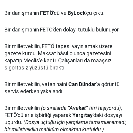
Bir danışmanın
FETÖ
’cü ve
ByLock
’çu çıktı.
Bir danışmanın FETÖ’den dolayı tutuklu bulunuyor.
Bir milletvekilin, FETÖ tapesi yayınlamak üzere
gazete kurdu. Maksat hâsıl olunca gazetesini
kapatıp Meclis’e kaçtı. Çalışanları da maaşsız
sigortasız yüzüstü bıraktı.
Bir milletvekilin, vatan haini
Can Dündar
’a görüntü
servis ederken yakalandı.
Bir milletvekilin
(o sıralarda
“Avukat”
titri taşıyordu)
,
FETÖ’cülerle işbirliği yaparak
Yargıtay
’daki dosyayı
uçurdu.
(Dosya uçtuğu için yargılama tamamlanamadı,
bir milletvekilin mahkûm olmaktan kurtuldu.)