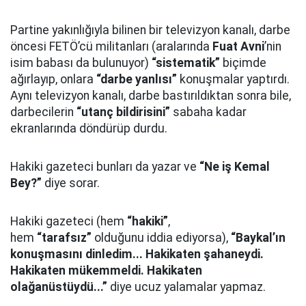
Partine yakınlığıyla bilinen bir televizyon kanalı, darbe
öncesi FETÖ’cü militanları (aralarında
Fuat Avni
’nin
isim babası da bulunuyor)
“sistematik”
biçimde
ağırlayıp, onlara
“darbe yanlısı”
konuşmalar yaptırdı.
Aynı televizyon kanalı, darbe bastırıldıktan sonra bile,
darbecilerin
“utanç bildirisini”
sabaha kadar
ekranlarında döndürüp durdu.
Hakiki gazeteci bunları da yazar ve
“Ne iş Kemal
Bey?”
diye sorar.
Hakiki gazeteci (hem
“hakiki”
,
hem
“tarafsız”
olduğunu iddia ediyorsa),
“Baykal’ın
konuşmasını dinledim... Hakikaten şahaneydi.
Hakikaten mükemmeldi. Hakikaten
olağanüstüydü...”
diye ucuz yalamalar yapmaz.