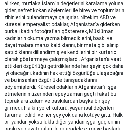
alırken, mutlaka İslam’ın değerlerini karalama yoluna
gider, nefret kokan söylemleri ile birey ve toplumların
zihinlerini bulandırmaya çalışırlar. Nitekim ABD ve
küresel emperyalist odaklar, Afganistan’a giderken
burkalı kadın fotoğrafları göstererek, Müslüman
kadınların okuma yazma bilmediklerini, baskı ve
dayatmalara maruz kaldıklarını, bir meta gibi alınıp
satıldıklarını dillendirmiş ve kendilerini bir kurtarıcı
olarak göstermeye çalışmışlardı. Afganistan’a vaat
ettikleri özgürlüğü getirdiklerinde her şeyin çok daha
iyi olacağını, kadının hak ettiği özgürlüğe ulaşacağını
ve bu insanları özgürlükle tanışacaklarını
söylemişlerdi. Küresel odakların Afganistan’ı işgal
etmelerinin üzerinden epey zaman geçti fakat bu
topraklara zulüm ve baskılardan başka bir şey
girmedi. Halkın yerel kültürü, yaşamsal değerleri
tarumar edildi ve her şey çok daha kötüye gitti. Halk
bir yandan yoksullukla diğer yandan işgal güçlerinin
baskı ve dayatmaları ile mücadele etmeye başladı.