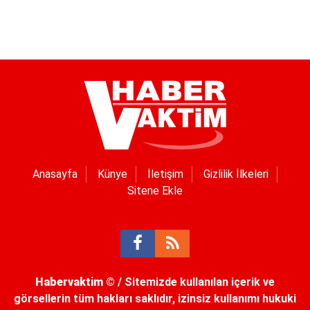
Anasayfa
Künye
İletişim
Gizlilik İlkeleri
Sitene Ekle
Habervaktim
© / Sitemizde kullanılan içerik ve
görsellerin tüm hakları saklıdır, izinsiz kullanımı hukuki