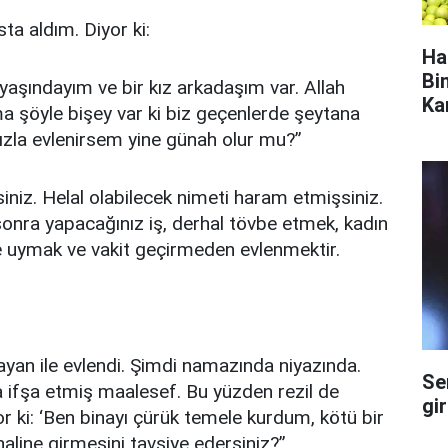
ta aldım. Diyor ki:
Ha
Bi
aşındayım ve bir kız arkadaşım var. Allah
Ka
 şöyle bişey var ki biz geçenlerde şeytana
kızla evlenirsem yine günah olur mu?”
niz. Helal olabilecek nimeti haram etmişsiniz.
sonra yapacağınız iş, derhal tövbe etmek, kadın
ne uymak ve vakit geçirmeden evlenmektir.
ayan ile evlendi. Şimdi namazında niyazında.
Se
 ifşa etmiş maalesef. Bu yüzden rezil de
gi
 ki: ‘Ben binayı çürük temele kurdum, kötü bir
haline girmesini tavsiye edersiniz?”