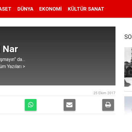
ASET
DÜNYA
EKONOMI
KÜLTÜR SANAT
SO
 Nar
aşmayın” da…
üm Yazıları >
25 Ekim 2017