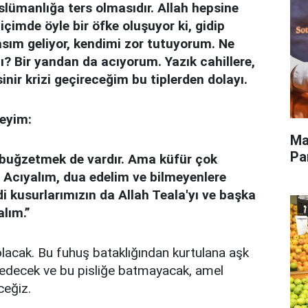
lümanlığa ters olmasıdır. Allah hepsine
çimde öyle bir öfke oluşuyor ki, gidip
sım geliyor, kendimi zor tutuyorum. Ne
Bir yandan da acıyorum. Yazık cahillere,
inir krizi geçireceğim bu tiplerden dolayı.
yeyim:
Ma
Pa
n buğzetmek de vardır. Ama küfür çok
 Acıyalım, dua edelim ve bilmeyenlere
 kusurlarımızın da Allah Teala'yı ve başka
lım.”
lacak. Bu fuhuş bataklığından kurtulana aşk
redecek ve bu pisliğe batmayacak, amel
ceğiz.