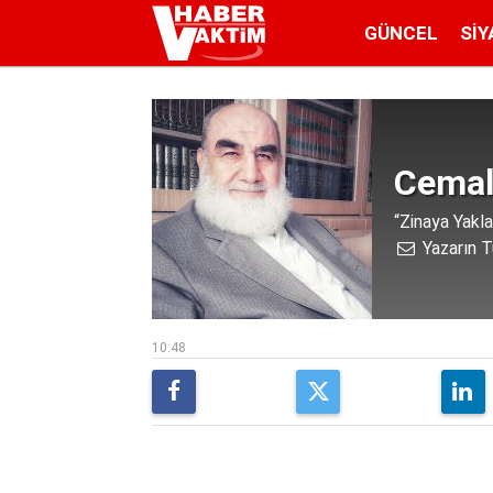
GÜNCEL
SIY
Cemal
“Zinaya Yakl
Yazarın T
10:48