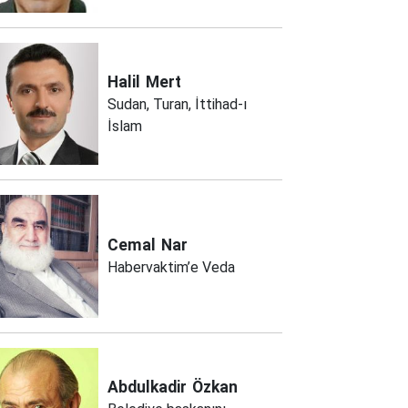
Halil
Mert
Sudan, Turan, İttihad-ı
İslam
Cemal
Nar
Habervaktim’e Veda
Abdulkadir
Özkan