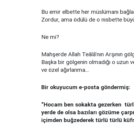
Bu emir elbette her müslümanı bağlar,
Zordur, ama ödülü de o nisbette büyü
Ne mi?
Mahşerde Allah Teâlâ’nın Arşının gölge
Başka bir gölgenin olmadığı o uzun ve
ve özel ağırlanma…
Bir okuyucum e-posta göndermiş:
“Hocam ben sokakta gezerken türlü
yerde de olsa bazıları gözüme çarpı
içimden buğzederek türlü türlü küf