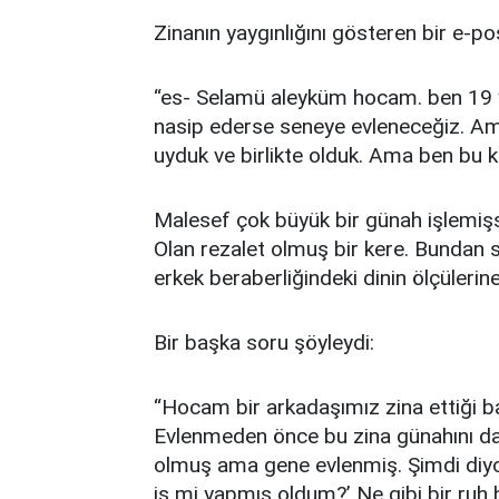
Zinanın yaygınlığını gösteren bir e-pos
“es- Selamü aleyküm hocam. ben 19 y
nasip ederse seneye evleneceğiz. Ama
uyduk ve birlikte olduk. Ama ben bu 
Malesef çok büyük bir günah işlemişsi
Olan rezalet olmuş bir kere. Bundan 
erkek beraberliğindeki dinin ölçüleri
Bir başka soru şöyleydi:
“Hocam bir arkadaşımız zina ettiği b
Evlenmeden önce bu zina günahını da
olmuş ama gene evlenmiş. Şimdi diyor
iş mi yapmış oldum?’ Ne gibi bir ruh 