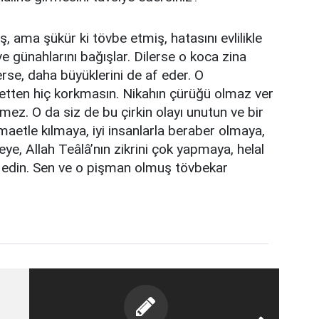
, ama şükür ki tövbe etmiş, hatasını evlilikle
e günahlarını bağışlar. Dilerse o koca zina
erse, daha büyüklerini de af eder. O
ihetten hiç korkmasın. Nikahın çürüğü olmaz ver
mez. O da siz de bu çirkin olayı unutun ve bir
etle kılmaya, iyi insanlarla beraber olmaya,
ye, Allah Teâlâ’nın zikrini çok yapmaya, helal
m edin. Sen ve o pişman olmuş tövbekar