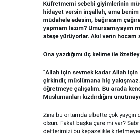
Küfretmemi sebebi giyimlerinin müs
hidayet versin inşallah, ama benim i
müdahele edesim, bağırasım çağıra
yapmam lazım? Umursamıyayım mı? 
ateşe yürüyorlar. Akıl verin hocam s
Ona yazdığımı üç kelime ile özetle
“Allah için sevmek kadar Allah içi
çirkindir, müslümana hiç yakışmaz.
öğretmeye çalışalım. Bu arada kendi
Müslümanları kızdırdığını unutmaya
Zina bu ortamda elbette çok yaygın o
olsun. Fakat başka çare mi var? Sab
defterimizi bu kepazelikle kirletmeye