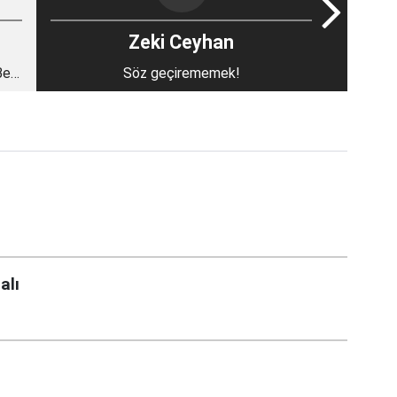
Zeki Ceyhan
Beyi
Söz geçirememek!
alı