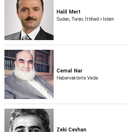
Halil
Mert
Sudan, Turan, İttihad-ı İslam
Cemal
Nar
Habervaktim’e Veda
Zeki
Ceyhan