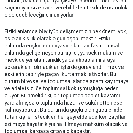
musun, bak seni şuraya şikâyet ederim…” demekten
kaçınmıyor size zarar verebildikleri takdirde üstünlük
elde edebileceğine inanıyorlar.
Fiziki anlamda büyüyüp gelişmemizin pek önemi yok,
aslolan kişilik olarak olgunlaşabilmektir. Fiziki
anlamda erişkinler dünyasına katılan fakat ruhsal
anlamda gelişemeyen bu kişiler, yüksek makam ve
mevkide yer alan tanıdık ya da ahbaplarını araya
sokarak ehil olmadıkları işlerde görevlendirilmek ve
eskilerin tabiriyle paçayı kurtarmak istiyorlar. Bu
durum bireysel ve toplumsal alanda adam kayırmaya
ve adaletsizliğe toplumsal kokuşmuşluğa neden
oluyor. Bilinmelidir ki, bir toplumda adalet kavramı
yara almışsa o toplumda huzur ve sükûnetten eser
kalmayacaktır. Bu durumda güçlü olan gücü elinde
tutan kişiler istedikleri her şeyi elde ederken zayıflar
ezilmeye hayatın kıyısına itilmeye mahkûm olacak ve
toplumsal kargaşa ortaya çıkacaktır.