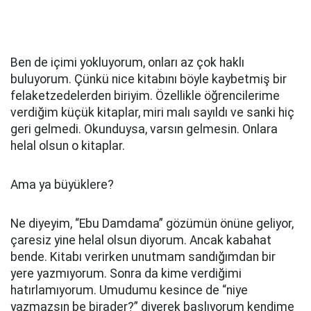
Ben de içimi yokluyorum, onları az çok haklı
buluyorum. Çünkü nice kitabını böyle kaybetmiş bir
felaketzedelerden biriyim. Özellikle öğrencilerime
verdiğim küçük kitaplar, miri malı sayıldı ve sanki hiç
geri gelmedi. Okunduysa, varsın gelmesin. Onlara
helal olsun o kitaplar.
Ama ya büyüklere?
Ne diyeyim, “Ebu Damdama” gözümün önüne geliyor,
çaresiz yine helal olsun diyorum. Ancak kabahat
bende. Kitabı verirken unutmam sandığımdan bir
yere yazmıyorum. Sonra da kime verdiğimi
hatırlamıyorum. Umudumu kesince de “niye
yazmazsın be birader?” diyerek başlıyorum kendime