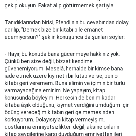
çekip okuyun. Fakat alıp götürmemek şartıyla...
Tanıdıklarından birisi, Efendi'nin bu cevabından dolayı
darılıp, "Demek bize bir kitabı bile emanet
edemiyorsun?" şeklin konuşunca da şunları söyler:
- Hayır, bu konuda bana gücenmeye hakkınız yok.
Çünkü ben size değil, bizzat kendime
güvenemiyorum. Meselâ, herhalde bir kimse bana
iade etmek üzere kıymetli bir kitap verse, ben o
kitabı geri veremem. Buna elimin ve içimin bir türlü
varmayacağına eminim. Ne yapayım, kitap
konusunda böyleyim. Herkesin de benim kadar
kitaba âşık olduğunu, kıymet verdiğini umduğum için
ödünç vereceğim kitabın geri gelmemesinden
korkuyorum. Dolayısıyla kitap vermeyişim,
dostlarıma emniyetsizlikten değil, aksine onların
kitap sevgilerine karşı duyduğum emniyetten ileri