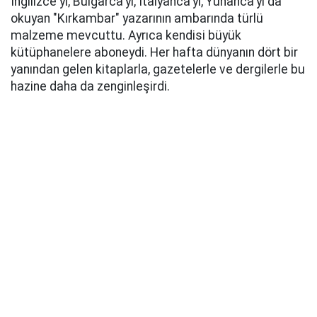
İngilizce'yi, Bulgarca'yı, İtalyanca'yı, Yunanca'yı da
okuyan "Kırkambar" yazarının ambarında türlü
malzeme mevcuttu. Ayrıca kendisi büyük
kütüphanelere aboneydi. Her hafta dünyanın dört bir
yanından gelen kitaplarla, gazetelerle ve dergilerle bu
hazine daha da zenginleşirdi.