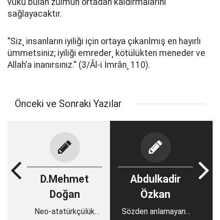
vuku bulan zulmün ortadan kaldırmalarını
sağlayacaktır.
“Siz¸ insanların iyiliği için ortaya çıkarılmış en hayırlı
ümmetsiniz; iyiliği emreder¸ kötülükten meneder ve
Allah’a inanırsınız.” (3/Âl-i İmrân¸ 110).
Önceki ve Sonraki Yazılar
D.Mehmet
Abdulkadir
Doğan
Özkan
Neo-atatürkçülük
Sözden anlamayana