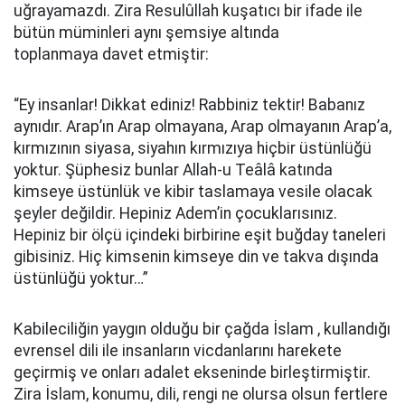
uğrayamazdı. Zira Resulûllah kuşatıcı bir ifade ile
bütün müminleri aynı şemsiye altında
toplanmaya davet etmiştir:
“Ey insanlar! Dikkat ediniz! Rabbiniz tektir! Babanız
aynıdır. Arap’ın Arap olmayana, Arap olmayanın Arap’a,
kırmızının siyasa, siyahın kırmızıya hiçbir üstünlüğü
yoktur. Şüphesiz bunlar Allah-u Teâlâ katında
kimseye üstünlük ve kibir taslamaya vesile olacak
şeyler değildir. Hepiniz Adem’in çocuklarısınız.
Hepiniz bir ölçü içindeki birbirine eşit buğday taneleri
gibisiniz. Hiç kimsenin kimseye din ve takva dışında
üstünlüğü yoktur…”
Kabileciliğin yaygın olduğu bir çağda İslam , kullandığı
evrensel dili ile insanların vicdanlarını harekete
geçirmiş ve onları adalet ekseninde birleştirmiştir.
Zira İslam, konumu, dili, rengi ne olursa olsun fertlere