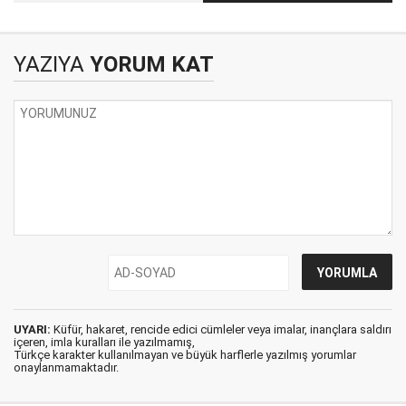
veya işte meydan-ı
bağırmak fayda
cehalet!
etmez
YAZIYA
YORUM KAT
UYARI:
Küfür, hakaret, rencide edici cümleler veya imalar, inançlara saldırı
içeren, imla kuralları ile yazılmamış,
Türkçe karakter kullanılmayan ve büyük harflerle yazılmış yorumlar
onaylanmamaktadır.