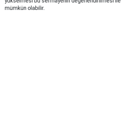
yükselmesi bu sermayenin değerlendirilmesi ile
mümkün olabilir.