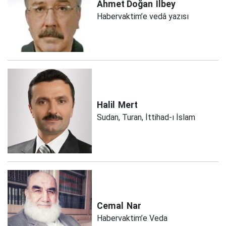
Ahmet Doğan
İlbey
Habervaktim’e vedâ yazısı
Halil
Mert
Sudan, Turan, İttihad-ı İslam
Cemal
Nar
Habervaktim’e Veda