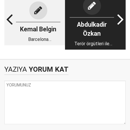
Abdulkadir
Kemal Belgin
Özkan
Barcelona
Terör örgütleri ile
zorunluluğu...
çalışan ABD’ye
devlet muamelesi
yapmak!..
YAZIYA
YORUM KAT