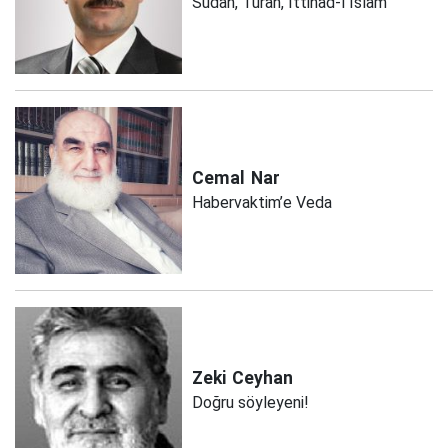
Sudan, Turan, İttihad-ı İslam
Cemal
Nar
Habervaktim’e Veda
Zeki
Ceyhan
Doğru söyleyeni!