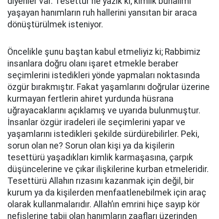
diyenler var. Tesettür ne yazık ki, kimlik bunalımı
yaşayan hanımların ruh hallerini yansıtan bir araca
dönüştürülmek isteniyor.
Öncelikle şunu baştan kabul etmeliyiz ki; Rabbimiz
insanlara doğru olanı işaret etmekle beraber
seçimlerini istedikleri yönde yapmaları noktasında
özgür bırakmıştır. Fakat yaşamlarını doğrular üzerine
kurmayan fertlerin ahiret yurdunda hüsrana
uğrayacaklarını açıklamış ve uyarıda bulunmuştur.
İnsanlar özgür iradeleri ile seçimlerini yapar ve
yaşamlarını istedikleri şekilde sürdürebilirler. Peki,
sorun olan ne? Sorun olan kişi ya da kişilerin
tesettürü yaşadıkları kimlik karmaşasına, çarpık
düşüncelerine ve çıkar ilişkilerine kurban etmeleridir.
Tesettürü Allahın rızasını kazanmak için değil, bir
kurum ya da kişilerden menfaatlenebilmek için araç
olarak kullanmalarıdır. Allah’ın emrini hiçe sayıp kör
nefislerine tabii olan hanımların zaafları üzerinden