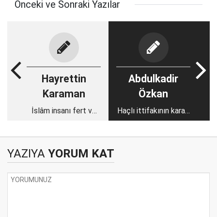
Önceki ve Sonraki Yazılar
Hayrettin
Abdulkadir
Karaman
Özkan
İslâm insanı fert ve
Haçlı ittifakının kararı
toplum olarak
belli, bizim karar
farklıdır
vermemiz lazım
YAZIYA
YORUM KAT