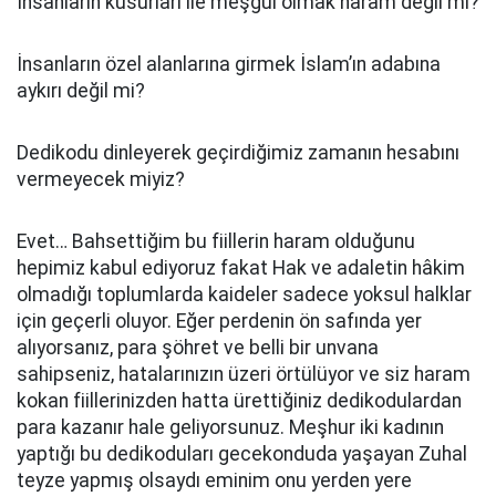
İnsanların kusurları ile meşgul olmak haram değil mi?
İnsanların özel alanlarına girmek İslam’ın adabına
aykırı değil mi?
Dedikodu dinleyerek geçirdiğimiz zamanın hesabını
vermeyecek miyiz?
Evet… Bahsettiğim bu fiillerin haram olduğunu
hepimiz kabul ediyoruz fakat Hak ve adaletin hâkim
olmadığı toplumlarda kaideler sadece yoksul halklar
için geçerli oluyor. Eğer perdenin ön safında yer
alıyorsanız, para şöhret ve belli bir unvana
sahipseniz, hatalarınızın üzeri örtülüyor ve siz haram
kokan fiillerinizden hatta ürettiğiniz dedikodulardan
para kazanır hale geliyorsunuz. Meşhur iki kadının
yaptığı bu dedikoduları gecekonduda yaşayan Zuhal
teyze yapmış olsaydı eminim onu yerden yere