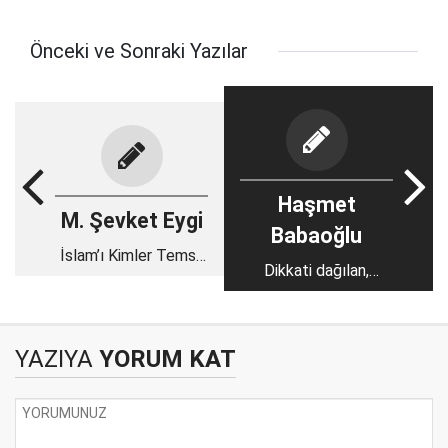
Önceki ve Sonraki Yazılar
Haşmet
M. Şevket Eygi
Babaoğlu
İslam’ı Kimler Temsil
Dikkati dağılan,
Eder?
dağılır... Bunu
unutmayalım!
YAZIYA
YORUM KAT