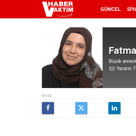
GÜNCEL
SIY
Fatma
Büyük anned
Yazarın T
08:08