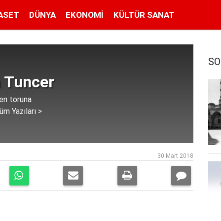
ASET
DÜNYA
EKONOMI
KÜLTÜR SANAT
SO
 Tuncer
en toruna
üm Yazıları >
30 Mart 2018