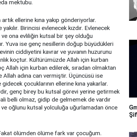
 veda mektubu.
artık ellerine kına yakıp gönderiyorlar.
yakılır. Birincisi evlenecek kızdır. Evlenecek
r ve ona evliliğin kutsal bir şey olduğu
ır. Yuva ise genç nesillerin doğup büyüdükleri
örevinin ciddiyetini kavrar ve yuvanın huzurunu
banlık koçtur. Kültürümüzde Allah için kurban
oç Allah için kurban edilerek, sıradan olmaktan
ve Allah adına can vermiştir. Üçüncüsü ise
gidecek çocuklarının ellerine kına yakarlar.
ir, genç birey bu kutsal görevi yerine getirmek
hali belli olmaz, gidip de gelmemek de vardır
Gma
r ve oğlunu kutsal yolculuğa uğurlamadan önce
Şi
. Fakat ölümden ölüme fark var çocuğum.