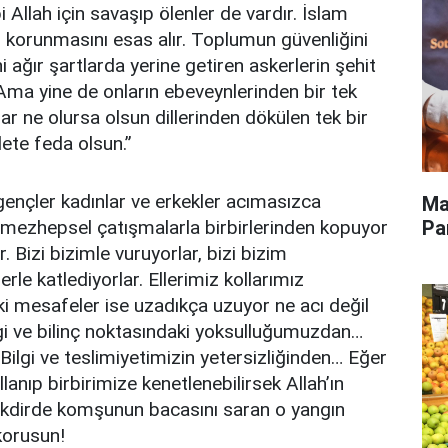
 Allah için savaşıp ölenler de vardır. İslam
in korunmasını esas alır. Toplumun güvenliğini
i ağır şartlarda yerine getiren askerlerin şehit
 Ama yine de onların ebeveynlerinden bir tek
ar ne olursa olsun dillerinden dökülen tek bir
lete feda olsun.”
 gençler kadınlar ve erkekler acımasızca
Ma
Pa
e mezhepsel çatışmalarla birbirlerinden kopuyor
Bizi bizimle vuruyorlar, bizi bizim
rle katlediyorlar. Ellerimiz kollarımız
ki mesafeler ise uzadıkça uzuyor ne acı değil
gi ve bilinç noktasındaki yoksulluğumuzdan…
ilgi ve teslimiyetimizin yetersizliğinden… Eğer
lanıp birbirimize kenetlenebilirsek Allah’ın
takdirde komşunun bacasını saran o yangın
korusun!