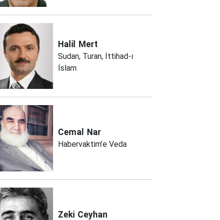
Halil
Mert
Sudan, Turan, İttihad-ı
İslam
Cemal
Nar
Habervaktim’e Veda
Zeki
Ceyhan