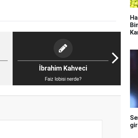
Ha
Bi
Ka
İbrahim Kahveci
Faiz lobisi nerde?
Se
gi