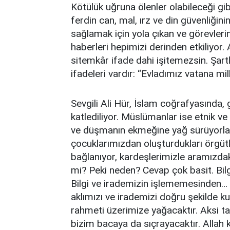
Kötülük uğruna ölenler olabileceği gibi
ferdin can, mal, ırz ve din güvenliğin
sağlamak için yola çıkan ve görevlerin
haberleri hepimizi derinden etkiliyor.
sitemkâr ifade dahi işitemezsin. Şartl
ifadeleri vardır: “Evladımız vatana mil
Sevgili Ali Hür, İslam coğrafyasında,
katlediliyor. Müslümanlar ise etnik v
ve düşmanın ekmeğine yağ sürüyorlar. 
çocuklarımızdan oluşturdukları örgütle
bağlanıyor, kardeşlerimizle aramızda
mi? Peki neden? Cevap çok basit. Bil
Bilgi ve irademizin işlememesinden… B
aklımızı ve irademizi doğru şekilde kul
rahmeti üzerimize yağacaktır. Aksi 
bizim bacaya da sıçrayacaktır. Allah 