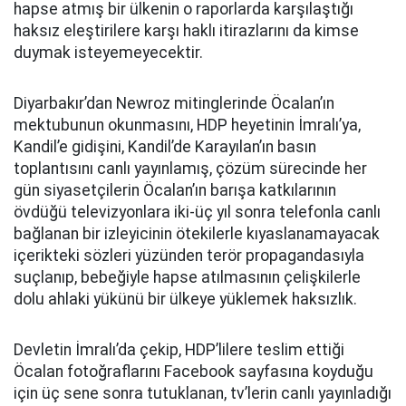
hapse atmış bir ülkenin o raporlarda karşılaştığı
haksız eleştirilere karşı haklı itirazlarını da kimse
duymak isteyemeyecektir.
Diyarbakır’dan Newroz mitinglerinde Öcalan’ın
mektubunun okunmasını, HDP heyetinin İmralı’ya,
Kandil’e gidişini, Kandil’de Karayılan’ın basın
toplantısını canlı yayınlamış, çözüm sürecinde her
gün siyasetçilerin Öcalan’ın barışa katkılarının
övdüğü televizyonlara iki-üç yıl sonra telefonla canlı
bağlanan bir izleyicinin ötekilerle kıyaslanamayacak
içerikteki sözleri yüzünden terör propagandasıyla
suçlanıp, bebeğiyle hapse atılmasının çelişkilerle
dolu ahlaki yükünü bir ülkeye yüklemek haksızlık.
Devletin İmralı’da çekip, HDP’lilere teslim ettiği
Öcalan fotoğraflarını Facebook sayfasına koyduğu
için üç sene sonra tutuklanan, tv’lerin canlı yayınladığı