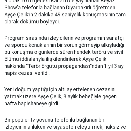
9 ocak 2016 gecesi Kanal D’de yayınlanan Beyaz
Show’a telefonla bağlanan Diyarbakırlı öğretmen
Ayşe Çelik’in 2 dakika 49 saniyelik konuşmasının tam
olarak dökümü böyleydi.
Program sırasında izleyicilerin ve programın sanatçı
ve sporcu konuklarının bir sorun görmeyip alkışladığı
bu konuşma o günlerde süren hendek terörü ve sivil
ölümü iddialarıyla ilişkilendirilerek Ayşe Çelik
hakkında “Terör örgütü propagandası”ndan 1 yıl 3 ay
hapis cezası verildi.
Yeni doğum yaptığı için altı ay ertelenen cezasını
yatmak üzere Ayşe Çelik, 8 aylık bebeğiyle geçen
hafta hapishaneye girdi.
Bir popüler tv şovuna telefonla bağlanan bir
izleyicinin ahlaken ve siyaseten eleştirmek, haksız ve