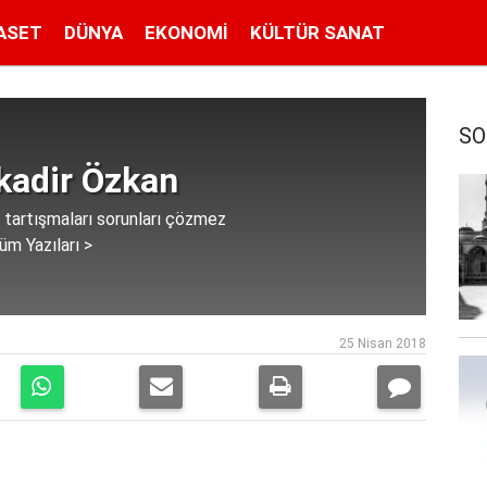
ASET
DÜNYA
EKONOMI
KÜLTÜR SANAT
SO
kadir Özkan
tartışmaları sorunları çözmez
üm Yazıları >
25 Nisan 2018