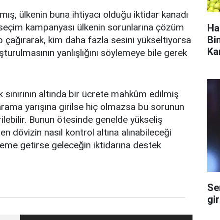
ış, ülkenin buna ihtiyacı olduğu iktidar kanadı
bu seçim kampanyası ülkenin sorunlarına çözüm
Ha
Bi
 çağırarak, kim daha fazla sesini yükseltiyorsa
Ka
uşturulmasının yanlışlığını söylemeye bile gerek
k sınırının altında bir ücrete mahkûm edilmiş
arama yarışına girilse hiç olmazsa bu sorunun
ebilir. Bunun ötesinde genelde yükseliş
 dövizin nasıl kontrol altına alınabileceği
me getirse geleceğin iktidarına destek
Se
gi