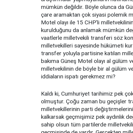
mümkün değildir. Böyle olunca da Gü
çare aramaktan çok siyasi polemik ma
Motel olayı ile 15 CHP’li milletvekilinin
kurulduğunu da anlamak mümkün deği
vaatlerle milletvekili transferi söz
milletvekilleri sayesinde hükümeti k
transfer yoluyla partisine katılan mill
bakıma Güneş Motel olayı al gülüm ve
milletvekilinin de böyle bir al gülüm v
iddiaların ispatı gerekmez mi?
Kaldı ki, Cumhuriyet tarihimiz pek çok
olmuştur. Çoğu zaman bu geçişler tran
milletvekillerinin parti değiştirmeler
kalkarsak geçmişimiz pek aydınlık deği
sahip olsun tüm partilerde milletvekil
geçmişinde de vardır. Gerçekten milletv