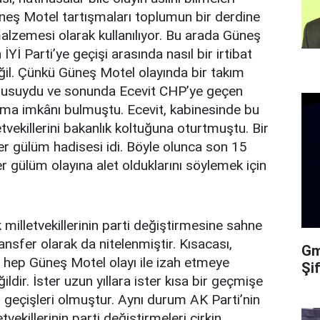
neş Motel tartışmaları toplumun bir derdine
lzemesi olarak kullanılıyor. Bu arada Güneş
 İYİ Parti’ye geçişi arasında nasıl bir irtibat
l. Çünkü Güneş Motel olayında bir takım
 konusuydu ve sonunda Ecevit CHP’ye geçen
urma imkânı bulmuştu. Ecevit, kabinesinde bu
etvekillerini bakanlık koltuğuna oturtmuştu. Bir
r gülüm hadisesi idi. Böyle olunca son 15
er gülüm olayına alet olduklarını söylemek için
 milletvekillerinin parti değiştirmesine sahne
sfer olarak da nitelenmiştir. Kısacası,
Gma
ini hep Güneş Motel olayı ile izah etmeye
Şi
ldir. İster uzun yıllara ister kısa bir geçmişe
i geçişleri olmuştur. Aynı durum AK Parti’nin
ekillerinin parti değiştirmeleri çirkin