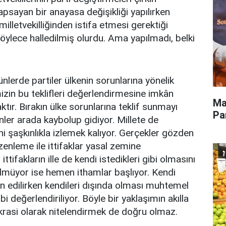
apsayan bir anayasa değişikliği yapılırken
milletvekilliğinden istifa etmesi gerektiği
öylece halledilmiş olurdu. Ama yapılmadı, belki
lerde partiler ülkenin sorunlarına yönelik
imizin bu teklifleri değerlendirmesine imkân
Ma
tır. Bırakın ülke sorunlarına teklif sunmayı
Pa
ler arada kaybolup gidiyor. Millete de
ni şaşkınlıkla izlemek kalıyor. Gerçekler gözden
üzenleme ile ittifaklar yasal zemine
tifakların ille de kendi istedikleri gibi olmasını
rülmüyor ise hemen ithamlar başlıyor. Kendi
ilan edilirken kendileri dışında olması muhtemel
ibi değerlendiriliyor. Böyle bir yaklaşımın akılla
asi olarak nitelendirmek de doğru olmaz.