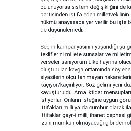
bulunuyorsa sistem değişikliğini de k
partisinden istifa eden milletvekilinin 
hükmü anayasada yer verilir bu işte b
de düşünülemedi.
Seçim kampanyasının yaşandığı şu gün
tekliflerini millete sunsalar ve millet
verseler sanıyorum ülke hayrına olacak
oluşturulan kavga ortamında söylenen
siyasilerin ölçü tanımayan hakaretleri
kaçıyor/kaçırılıyor. Söz gelimi yeni d
kavuşturuldu. Ama iktidar mensupları it
istiyorlar. Onların isteğine uygun gö
ittifakları milli ya da cumhur olarak 
ittifaklar gayr-i milli, ihanet cephesi g
izahı mümkün olmayacağı gibi demokr