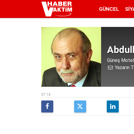
GÜNCEL
SIY
Abdul
Güneş Motel 
Yazarın T
07:18