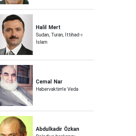
Halil
Mert
Sudan, Turan, İttihad-ı
İslam
Cemal
Nar
Habervaktim’e Veda
Abdulkadir
Özkan