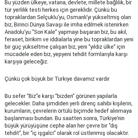
Bu yüzden ülkeye, vatana, devlete, millete bağlılık, bir
tür yerlilik testi herkes için gereklidir. Çünkü bu
topraklardan Selçuklu’yu, Osmanlı’yı yükseltmiş olan
biz, Birinci Dünya Savaşı ile imha edilmek istenirken
Anadolu’yu “Son Kale” yapmayı başaran biz, bu akıl,
feraset, birikim ve iddialarla yine bu topraklardan yeni
bir güç yükseltme çalışan biz, yeni “yıldız ülke” için
mücadele eden biz, yepyeni tehdit formlarıyla karşı
karşıya geleceğiz.
Çünkü çok büyük bir Türkiye davamız vardır
Bu sefer “Biz”e karşı “bizden” görünen yapılarla
gelecekler. Daha şimdiden yerli direnç sahibi kişilerin,
kurumların, çevrelerin örtülü biçimde hedef alınmaya
başlanması bundan. Bu saatten sonra, Türkiye’nin
büyük yürüyüşüne cephe alan her çevre bir “dış
tehdit”, bir “iç işgalci” olarak rol üstlenmiş olacaktır.