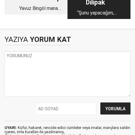
Dilipak
Yavuz Bingöl manav
“Şunu yapacağım,
Mehmet’i değil, sizi
bunu yapacağım”
aşağıladı
demeyelim!
YAZIYA
YORUM KAT
UYARI:
Küfür, hakaret, rencide edici cümleler veya imalar, inançlara saldırı
içeren, imla kuralları ile yazılmamış,