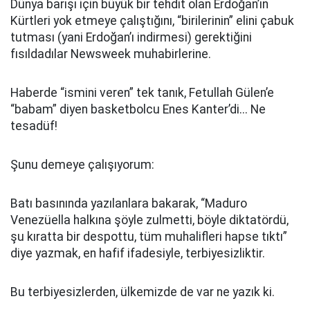
Dünya barışı için büyük bir tehdit olan Erdoğan’ın
Kürtleri yok etmeye çalıştığını, “birilerinin” elini çabuk
tutması (yani Erdoğan’ı indirmesi) gerektiğini
fısıldadılar Newsweek muhabirlerine.
Haberde “ismini veren” tek tanık, Fetullah Gülen’e
“babam” diyen basketbolcu Enes Kanter’di... Ne
tesadüf!
Şunu demeye çalışıyorum:
Batı basınında yazılanlara bakarak, “Maduro
Venezüella halkına şöyle zulmetti, böyle diktatördü,
şu kıratta bir despottu, tüm muhalifleri hapse tıktı”
diye yazmak, en hafif ifadesiyle, terbiyesizliktir.
Bu terbiyesizlerden, ülkemizde de var ne yazık ki.