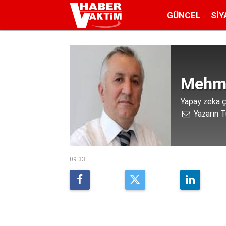
GÜNCEL
SIY
Mehme
Yapay zeka ç
Yazarın T
09:33