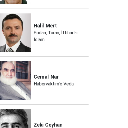
Halil
Mert
Sudan, Turan, İttihad-ı
İslam
Cemal
Nar
Habervaktim’e Veda
Zeki
Ceyhan