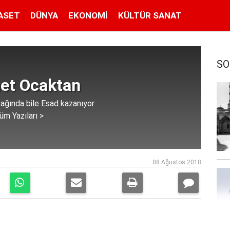
ASET
DÜNYA
EKONOMI
KÜLTÜR SANAT
SO
t Ocaktan
ağında bile Esad kazanıyor
üm Yazıları >
08 Ağustos 2018