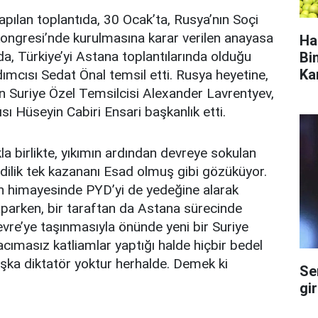
pılan toplantıda, 30 Ocak’ta, Rusya’nın Soçi
ongresi’nde kurulmasına karar verilen anayasa
Ha
a, Türkiye’yi Astana toplantılarında olduğu
Bi
Ka
dımcısı Sedat Önal temsil etti. Rusya heyetine,
in Suriye Özel Temsilcisi Alexander Lavrentyev,
sı Hüseyin Cabiri Ensari başkanlık etti.
la birlikte, yıkımın ardından devreye sokulan
dilik tek kazananı Esad olmuş gibi gözüküyor.
nın himayesinde PYD’yi de yedeğine alarak
parken, bir taraftan da Astana sürecinde
vre’ye taşınmasıyla önünde yeni bir Suriye
acımasız katliamlar yaptığı halde hiçbir bedel
ka diktatör yoktur herhalde. Demek ki
Se
gi