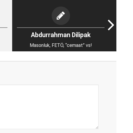
Abdurrahman Dilipak
Masonluk, FETÖ, “cemaat” vs!