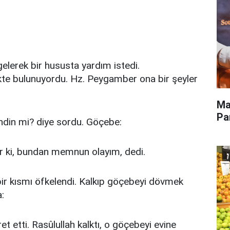
lerek bir hususta yardım istedi.
kte bulunuyordu. Hz. Peygamber ona bir şeyler
Ma
Pa
endin mi? diye sordu. Göçebe:
ir ki, bundan memnun olayım, dedi.
ir kısmı öfkelendi. Kalkıp göçebeyi dövmek
:
ret etti. Rasûlullah kalktı, o göçebeyi evine