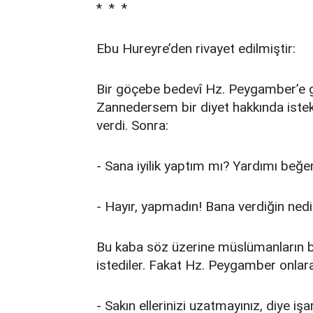
* * *
Ebu Hureyre’den rivayet edilmiştir:
Bir göçebe bedevî Hz. Peygamber’e ge
Zannedersem bir diyet hakkında iste
verdi. Sonra:
- Sana iyilik yaptım mı? Yardımı beğ
- Hayır, yapmadın! Bana verdiğin ned
Bu kaba söz üzerine müslümanların b
istediler. Fakat Hz. Peygamber onlara
- Sakın ellerinizi uzatmayınız, diye işa