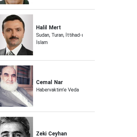
Halil
Mert
Sudan, Turan, İttihad-ı
İslam
Cemal
Nar
Habervaktim’e Veda
Zeki
Ceyhan