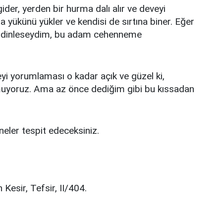
der, yerden bir hurma dalı alır ve deveyi
na yükünü yükler ve kendisi de sırtına biner. Eğer
zi dinleseydim, bu adam cehenneme
i yorumlaması o kadar açık ve güzel ki,
muyoruz. Ama az önce dediğim gibi bu kıssadan
eler tespit edeceksiniz.
 Kesir, Tefsir, II/404.