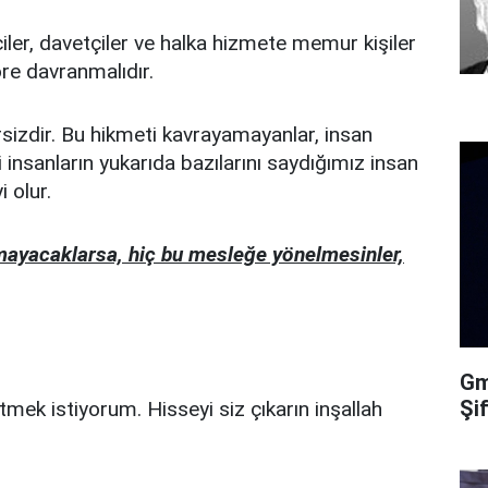
ciler, davetçiler ve halka hizmete memur kişiler
öre davranmalıdır.
sizdir. Bu hikmeti kavrayamayanlar, insan
si insanların yukarıda bazılarını saydığımız insan
i olur.
nmayacaklarsa, hiç bu mesleğe yönelmesinler,
Gma
Şi
tmek istiyorum. Hisseyi siz çıkarın inşallah