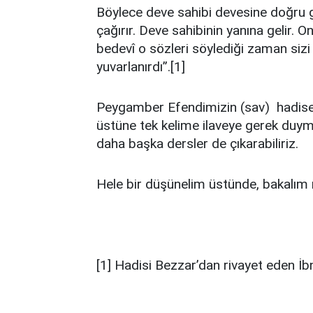
Böylece deve sahibi devesine doğru gi
çağırır. Deve sahibinin yanına gelir. O
bedevî o sözleri söylediği zaman si
yuvarlanırdı”.[1]
Peygamber Efendimizin (sav) hadisey
üstüne tek kelime ilaveye gerek duy
daha başka dersler de çıkarabiliriz.
Hele bir düşünelim üstünde, bakalım n
[1] Hadisi Bezzar’dan rivayet eden İbn