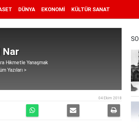
ASET
DÜNYA
EKONOMI
KÜLTÜR SANAT
SO
 Nar
lara Hikmetle Yanaşmak
üm Yazıları >
04 Ekim 2018