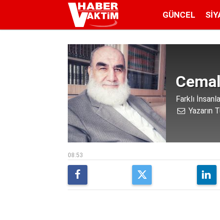
GÜNCEL
SIY
Cemal
Farklı İnsan
Yazarın T
08:53