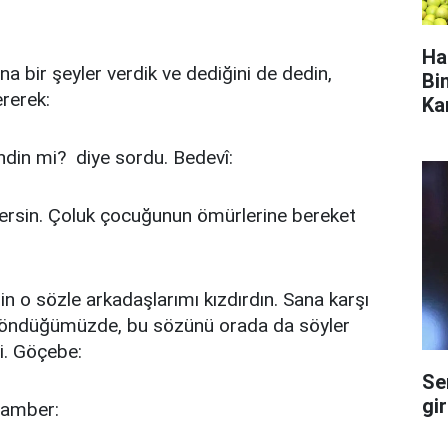
Ha
na bir şeyler verdik ve dediğini de dedin,
Bi
rerek:
Ka
ndin mi? diye sordu. Bedevî:
 versin. Çoluk çocuğunun ömürlerine bereket
in o sözle arkadaşlarımı kızdırdın. Sana karşı
a döndüğümüzde, bu sözünü orada da söyler
di. Göçebe:
Se
gi
ygamber: