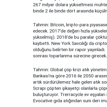
267 milyar dolara yükseltmesi muhtem
binde 2 ile binde dört arasında küçü
Tahmin: Bitcoin, kripto-para piyasası
edecek. 2017’de değeri hızla yüksele
yükselmiş). 2018’de bu paralar çökt
kaybetti. New York Savcılığı da crip
olduğunu belirten bir rapor yayınladı
sonrası toparlanma sürecine girecek.
Tahmin: Global çöp krizi atık yönetim
Bankası’na göre 2016 ile 2050 arasın
artık sürdürülemez hale gelen atık 
Scrapi çöpten şikayetçi olanlarla çöpü
buluşturuyor. Trerracycle ev eşyaları i
Evocative gıda atığından suni deri ima