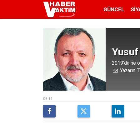
GÜNCEL
SIY
Yusuf
2019'da ne o
Yazarın T
08:11