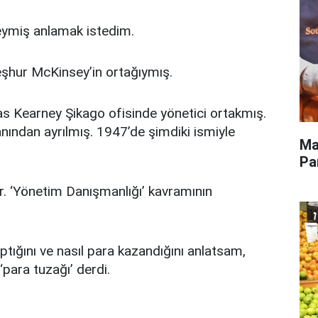
ymiş anlamak istedim.
eşhur McKinsey’in ortağıymış.
Kearney Şikago ofisinde yönetici ortakmış.
anından ayrılmış. 1947’de şimdiki ismiyle
Ma
Pa
ar. ‘Yönetim Danışmanlığı’ kavramının
tığını ve nasıl para kazandığını anlatsam,
para tuzağı’ derdi.