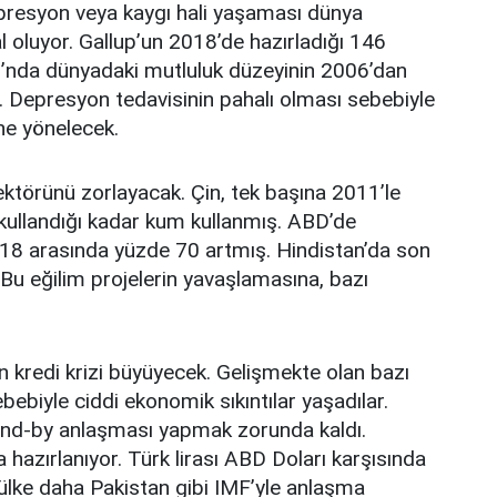
epresyon veya kaygı hali yaşaması dünya
l oluyor. Gallup’un 2018’de hazırladığı 146
’nda dünyadaki mutluluk düzeyinin 2006’dan
or. Depresyon tedavisinin pahalı olması sebebiyle
ine yönelecek.
ektörünü zorlayacak. Çin, tek başına 2011’le
kullandığı kadar kum kullanmış. ABD’de
018 arasında yüzde 70 artmış. Hindistan’da son
 Bu eğilim projelerin yavaşlamasına, bazı
 kredi krizi büyüyecek. Gelişmekte olan bazı
ebebiyle ciddi ekonomik sıkıntılar yaşadılar.
stand-by anlaşması yapmak zorunda kaldı.
azırlanıyor. Türk lirası ABD Doları karşısında
 ülke daha Pakistan gibi IMF’yle anlaşma