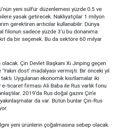
tü’nün yeni sülfür düzenlemesi yüzde 0.5 ve
ilere yasak getirecek. Nakliyatçılar 1 milyon
rım gerektiren arıtıcılar kullanabilir. Dünya
obal filonun sadece yüzde 3’ü bu donanıma
akıt da bir seçenek. Bu da sektöre 60 milyar
 olacak. Çin Devlet Başkanı Xi Jinping geçen
‘Yakın dost’ madalyası vermişti. Bir önceki yıl
taktı. Uygulanan ekonomik kısıtlamalar iki
ev e-ticaret firması Ali Baba ile Rus varlık fonu
anlaştılar. 2019’da Rus doğal gazını Çin’e
i yakınlaşmalar da var. Bütün bunlar Çin-Rus
yor.
lgını yeni ürünlerin çoğalmasına sebep olacak.