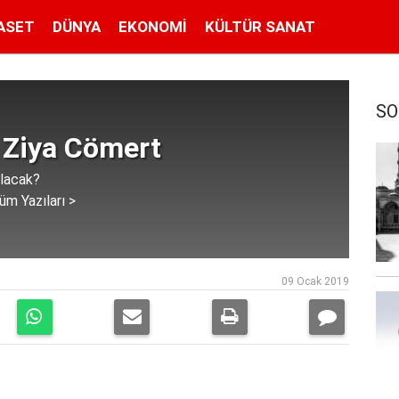
ASET
DÜNYA
EKONOMI
KÜLTÜR SANAT
SO
 Ziya Cömert
lacak?
üm Yazıları >
09 Ocak 2019