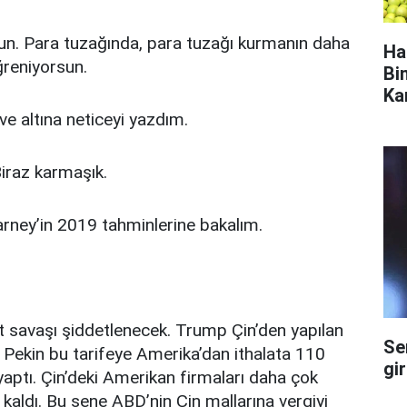
un. Para tuzağında, para tuzağı kurmanın daha
Ha
ğreniyorsun.
Bi
Ka
 ve altına neticeyi yazdım.
Biraz karmaşık.
arney’in 2019 tahminlerine bakalım.
et savaşı şiddetlenecek. Trump Çin’den yapılan
Se
. Pekin bu tarifeye Amerika’dan ithalata 110
gi
yaptı. Çin’deki Amerikan firmaları daha çok
aldı. Bu sene ABD’nin Çin mallarına vergiyi