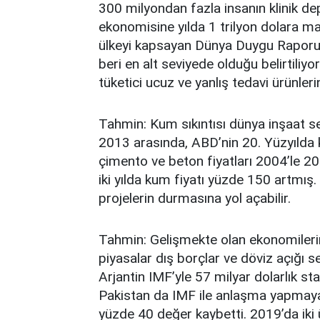
300 milyondan fazla insanın klinik d
ekonomisine yılda 1 trilyon dolara ma
ülkeyi kapsayan Dünya Duygu Raporu
beri en alt seviyede olduğu belirtiliy
tüketici ucuz ve yanlış tedavi ürünler
Tahmin: Kum sıkıntısı dünya inşaat s
2013 arasında, ABD’nin 20. Yüzyılda 
çimento ve beton fiyatları 2004’le 2
iki yılda kum fiyatı yüzde 150 artmış.
projelerin durmasına yol açabilir.
Tahmin: Gelişmekte olan ekonomilerin
piyasalar dış borçlar ve döviz açığı s
Arjantin IMF’yle 57 milyar dolarlık 
Pakistan da IMF ile anlaşma yapmaya h
yüzde 40 değer kaybetti. 2019’da iki