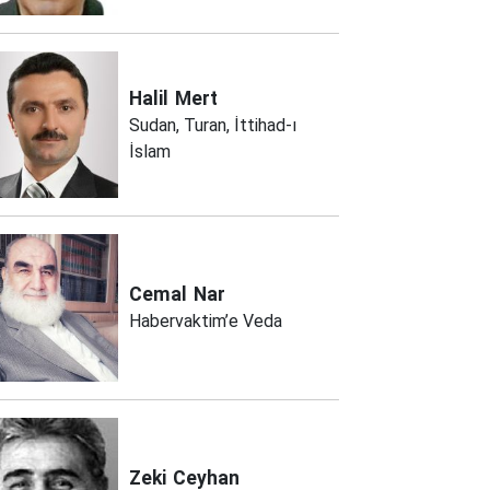
Halil
Mert
Sudan, Turan, İttihad-ı
İslam
Cemal
Nar
Habervaktim’e Veda
Zeki
Ceyhan