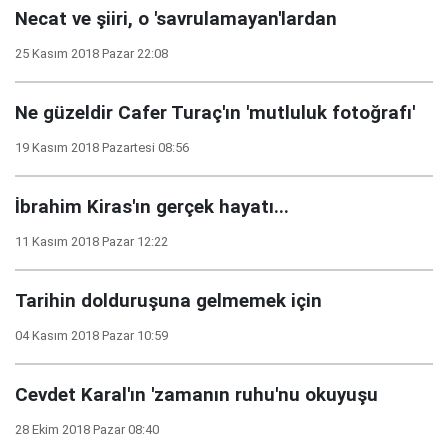
Necat ve şiiri, o 'savrulamayan'lardan
25 Kasım 2018 Pazar 22:08
Ne güzeldir Cafer Turaç'ın 'mutluluk fotoğrafı'
19 Kasım 2018 Pazartesi 08:56
İbrahim Kiras'ın gerçek hayatı...
11 Kasım 2018 Pazar 12:22
Tarihin dolduruşuna gelmemek için
04 Kasım 2018 Pazar 10:59
Cevdet Karal'ın 'zamanın ruhu'nu okuyuşu
28 Ekim 2018 Pazar 08:40