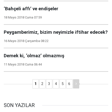
‘Bahçeli affı’ ve endişeler
18 Mayıs 2018 Cuma 07:59
Peygamberimiz, bizim neyimizle iftihar edecek?
16 Mayıs 2018 Çarşamba 08:22
Demek ki, ‘olmaz’ olmazmış
11 Mayıs 2018 Cuma 06:44
1
2
3
4
5
6
SON YAZILAR