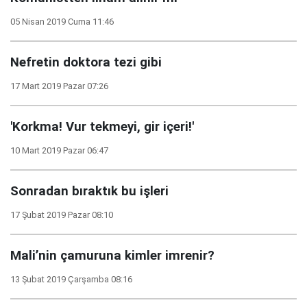
05 Nisan 2019 Cuma 11:46
Nefretin doktora tezi gibi
17 Mart 2019 Pazar 07:26
'Korkma! Vur tekmeyi, gir içeri!'
10 Mart 2019 Pazar 06:47
Sonradan bıraktık bu işleri
17 Şubat 2019 Pazar 08:10
Mali’nin çamuruna kimler imrenir?
13 Şubat 2019 Çarşamba 08:16