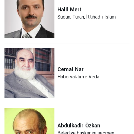
Halil
Mert
Sudan, Turan, İttihad-ı İslam
Cemal
Nar
Habervaktim’e Veda
Abdulkadir
Özkan
Belediye başkanını seçmen