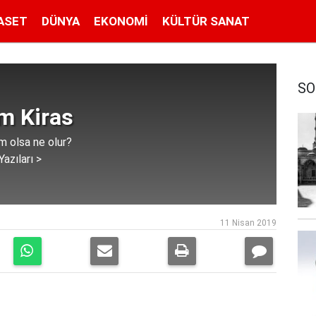
ASET
DÜNYA
EKONOMI
KÜLTÜR SANAT
SO
m Kiras
m olsa ne olur?
azıları >
11 Nisan 2019