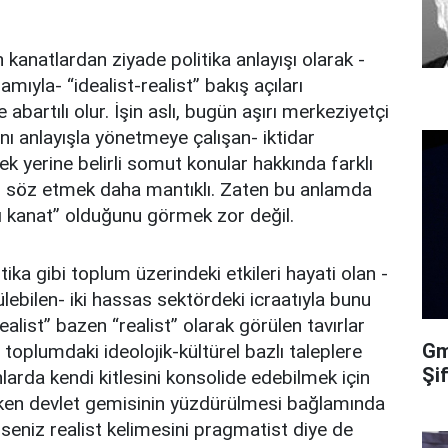
en kanatlardan ziyade politika anlayışı olarak -
lamıyla- “idealist-realist” bakış açıları
abartılı olur. İşin aslı, bugün aşırı merkeziyetçi
ynı anlayışla yönetmeye çalışan- iktidar
k yerine belirli somut konular hakkında farklı
den söz etmek daha mantıklı. Zaten bu anlamda
rı kanat” olduğunu görmek zor değil.
ka gibi toplum üzerindeki etkileri hayati olan -
lebilen- iki hassas sektördeki icraatıyla bunu
alist” bazen “realist” olarak görülen tavırlar
Gma
toplumdaki ideolojik-kültürel bazlı taleplere
Şi
rda kendi kitlesini konsolide edebilmek için
arken devlet gemisinin yüzdürülmesi bağlamında
erseniz realist kelimesini pragmatist diye de