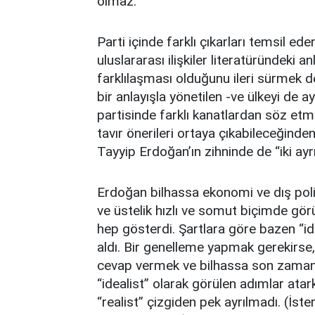
olmaz.
Parti içinde farklı çıkarları temsil ed
uluslararası ilişkiler literatüründeki an
farklılaşması olduğunu ileri sürmek de 
bir anlayışla yönetilen -ve ülkeyi de a
partisinde farklı kanatlardan söz etme
tavır önerileri ortaya çıkabileceğin
Tayyip Erdoğan’ın zihninde de “iki ay
Erdoğan bilhassa ekonomi ve dış politi
ve üstelik hızlı ve somut biçimde görü
hep gösterdi. Şartlara göre bazen “ide
aldı. Bir genelleme yapmak gerekirse, 
cevap vermek ve bilhassa son zamanla
“idealist” olarak görülen adımlar at
“realist” çizgiden pek ayrılmadı. (İst