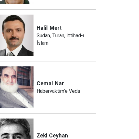
Halil
Mert
Sudan, Turan, İttihad-ı
İslam
Cemal
Nar
Habervaktim’e Veda
Zeki
Ceyhan