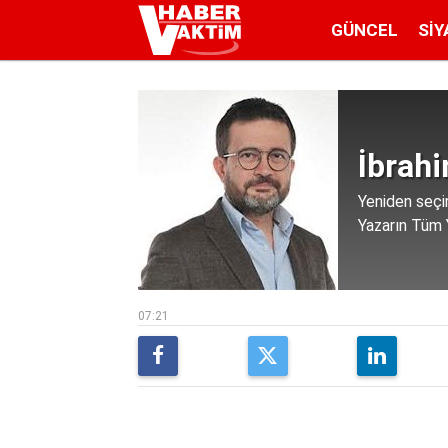
GÜNCEL
SIY
İbrahi
Yeniden seçi
Yazarın Tüm Y
07:21