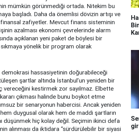
sinin mümkün görünmediği ortada. Nitekim bu
aya başladı. Daha da önemlisi dövizin artışı ve
Ha
finansal zafiyetler. Mevcut finans sisteminin
Bi
işinin azalması ekonomi çevrelerinde alarm
Ka
sında açıklanan yeni paket de böylesi bir
 sıkmaya yönelik bir program olarak
ve demokrasi hassasiyetinin doğurabileceği
üleşen şartlar altında İstanbul’un yeniden bir
ç vereceğini kestirmek zor sayılmaz. Elbette
kararı çıkması halinde bunu boykot etme
lumsuz bir senaryonun habercisi. Ancak yeniden
 hem duygusal olarak hem de maddi şartların
Se
ını düşünmek hiç kolay değil. Seçimin ikinci defa
gi
in alınması da iktidara “sürdürülebilir bir siyasi