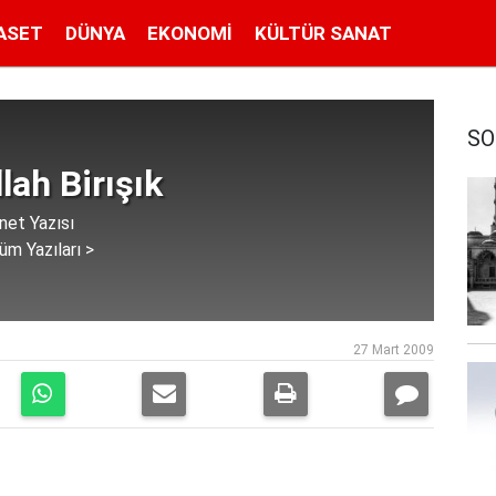
ASET
DÜNYA
EKONOMI
KÜLTÜR SANAT
SO
lah Birışık
net Yazısı
üm Yazıları >
27 Mart 2009