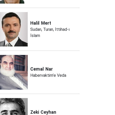
Halil
Mert
Sudan, Turan, İttihad-ı
İslam
Cemal
Nar
Habervaktim’e Veda
Zeki
Ceyhan