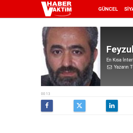
GÜNCEL
SIY
Feyzul
En Kısa İnter
Yazarın T
00:13