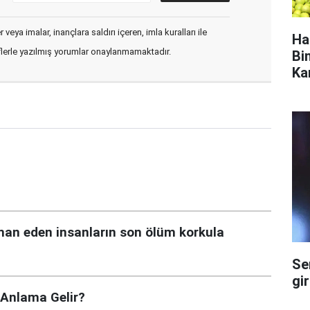
veya imalar, inançlara saldırı içeren, imla kuralları ile
Ha
flerle yazılmış yorumlar onaylanmamaktadır.
Bi
Ka
iman eden insanların son ölüm korkula
Se
gi
 Anlama Gelir?