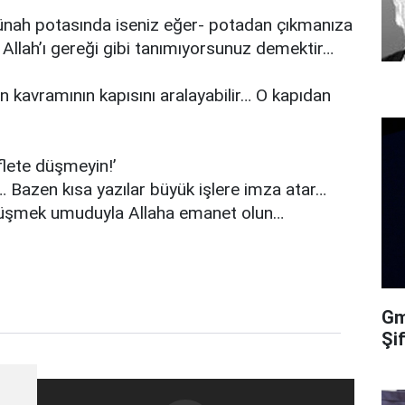
-günah potasında iseniz eğer- potadan çıkmanıza
 Allah’ı gereği gibi tanımıyorsunuz demektir…
n kavramının kapısını aralayabilir… O kapıdan
flete düşmeyin!’
… Bazen kısa yazılar büyük işlere imza atar…
üşmek umuduyla Allaha emanet olun…
Gma
Şi