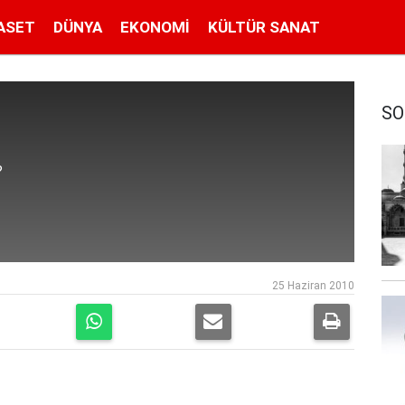
ASET
DÜNYA
EKONOMI
KÜLTÜR SANAT
SO
?
25 Haziran 2010