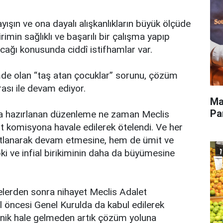
ayışın ve ona dayalı alışkanlıkların büyük ölçüde
imin sağlıklı ve başarılı bir çalışma yapıp
ağı konusunda ciddî istifhamlar var.
de olan “taş atan çocuklar” sorunu, çözüm
rası ile devam ediyor.
Ma
Pa
la hazırlanan düzenleme ne zaman Meclis
t komisyona havale edilerek ötelendi. Ve her
atlanarak devam etmesine, hem de ümit ve
ki ve infial birikiminin daha da büyümesine
elerden sonra nihayet Meclis Adalet
l öncesi Genel Kurulda da kabul edilerek
onik hale gelmeden artık çözüm yoluna