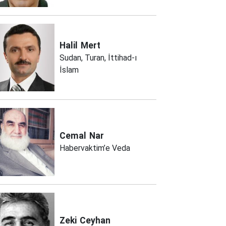
Halil
Mert
Sudan, Turan, İttihad-ı
İslam
Cemal
Nar
Habervaktim’e Veda
Zeki
Ceyhan