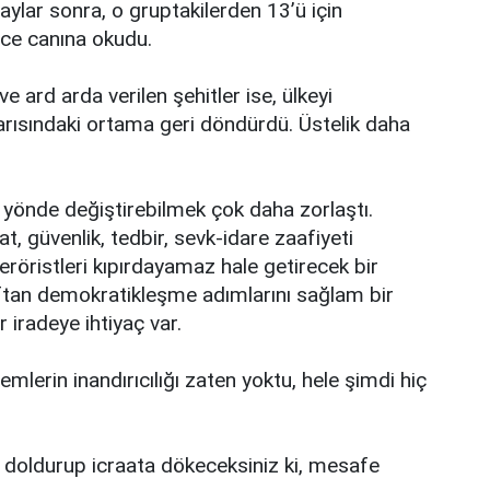
aylar sonra, o gruptakilerden 13’ü için
yice canına okudu.
e ard arda verilen şehitler ise, ülkeyi
yarısındaki ortama geri döndürdü. Üstelik daha
u yönde değiştirebilmek çok daha zorlaştı.
at, güvenlik, tedbir, sevk-idare zaafiyeti
eröristleri kıpırdayamaz hale getirecek bir
raftan demokratikleşme adımlarını sağlam bir
iradeye ihtiyaç var.
lerin inandırıcılığı zaten yoktu, hele şimdi hiç
i doldurup icraata dökeceksiniz ki, mesafe