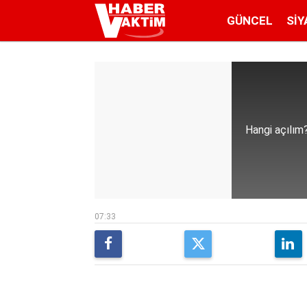
GÜNCEL
SIY
Hangi açılım
07:33