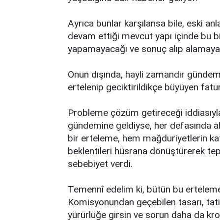
Ayrıca bunlar karşılansa bile, eski anl
devam ettiği mevcut yapı içinde bu bir
yapamayacağı ve sonuç alıp alamayac
Onun dışında, hayli zamandır gündem
ertelenip geciktirildikçe büyüyen fatu
Probleme çözüm getireceği iddiasıy
gündemine geldiyse, her defasında al
bir erteleme, hem mağduriyetlerin k
beklentileri hüsrana dönüştürerek tep
sebebiyet verdi.
Temennî edelim ki, bütün bu ertelem
Komisyonundan geçebilen tasarı, tati
yürürlüğe girsin ve sorun daha da kr