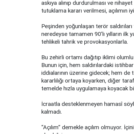
askıya alınıp durdurulması ve nihayet 
tutuklama kararı verilmesi, açılımın i
Peşinden yoğunlaşan terör saldırıları v
neredeyse tamamen 90’lı yılların ilk 
tehlikeli tahrik ve provokasyonlarla.
Bu zehirli ortamı dağıtıp iklimi oluml
Bunun için, hem saldırılardaki istihbar
iddialarının üzerine gidecek; hem de t
kararlılığı ortaya koyarken, diğer ta
temelde hızla uygulamaya koyacak bir 
İcraatla desteklenmeyen hamasî söylem
kalmadı.
“Açılım” demekle açılım olmuyor. İçin