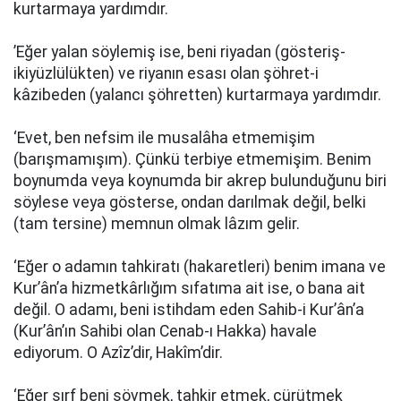
kurtarmaya yardımdır.
’Eğer yalan söylemiş ise, beni riyadan (gösteriş-
ikiyüzlülükten) ve riyanın esası olan şöhret-i
kâzibeden (yalancı şöhretten) kurtarmaya yardımdır.
‘Evet, ben nefsim ile musalâha etmemişim
(barışmamışım). Çünkü terbiye etmemişim. Benim
boynumda veya koynumda bir akrep bulunduğunu biri
söylese veya gösterse, ondan darılmak değil, belki
(tam tersine) memnun olmak lâzım gelir.
‘Eğer o adamın tahkiratı (hakaretleri) benim imana ve
Kur’ân’a hizmetkârlığım sıfatıma ait ise, o bana ait
değil. O adamı, beni istihdam eden Sahib-i Kur’ân’a
(Kur’ân’ın Sahibi olan Cenab-ı Hakka) havale
ediyorum. O Azîz’dir, Hakîm’dir.
‘Eğer sırf beni sövmek, tahkir etmek, çürütmek