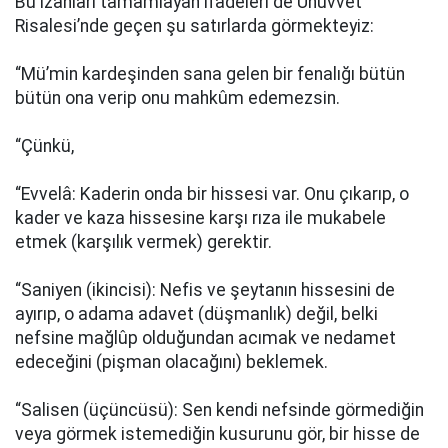
Bu izahları tamamlayan ifadeleri de Uhuvvet
Risalesi’nde geçen şu satırlarda görmekteyiz:
“Mü’min kardeşinden sana gelen bir fenalığı bütün
bütün ona verip onu mahkûm edemezsin.
“Çünkü,
“Evvelâ: Kaderin onda bir hissesi var. Onu çıkarıp, o
kader ve kaza hissesine karşı rıza ile mukabele
etmek (karşılık vermek) gerektir.
“Saniyen (ikincisi): Nefis ve şeytanın hissesini de
ayırıp, o adama adavet (düşmanlık) değil, belki
nefsine mağlûp olduğundan acımak ve nedamet
edeceğini (pişman olacağını) beklemek.
“Salisen (üçüncüsü): Sen kendi nefsinde görmediğin
veya görmek istemediğin kusurunu gör, bir hisse de