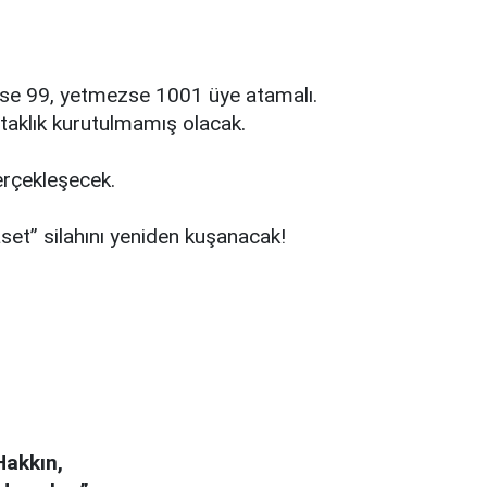
zse 99, yetmezse 1001 üye atamalı.
ataklık kurutulmamış olacak.
erçekleşecek.
et” silahını yeniden kuşanacak!
Hakkın,