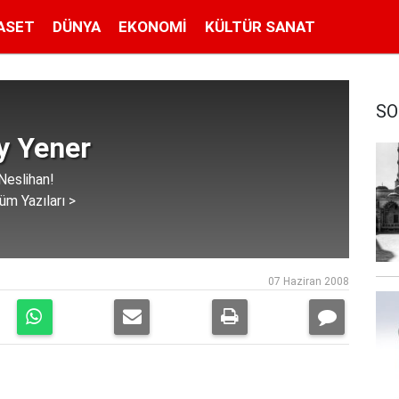
ASET
DÜNYA
EKONOMI
KÜLTÜR SANAT
SO
y Yener
Neslihan!
üm Yazıları >
07 Haziran 2008