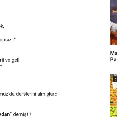
ok,
hipsiz…”
Ma
Pa
il ve gel!
”
uz’da derslerini almışlardı
ydan”
demişti!