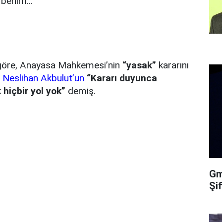
benim...”
 göre, Anayasa Mahkemesi’nin
“yasak”
kararını
i
Neslihan Akbulut’un
“Kararı duyunca
 hiçbir yol yok”
demiş.
Gma
Şi