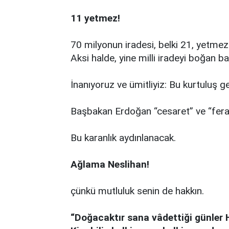
11 yetmez!
70 milyonun iradesi, belki 21, yetme
Aksi halde, yine milli iradeyi boğan b
İnanıyoruz ve ümitliyiz: Bu kurtuluş g
Başbakan Erdoğan “cesaret” ve “feras
Bu karanlık aydınlanacak.
Ağlama Neslihan!
çünkü mutluluk senin de hakkın.
“Doğacaktır sana vâdettiği günler 