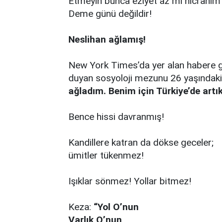
Etmeyin bunca eziyet az mı hicrânım 
Deme günü değildir!
Neslihan ağlamış!
New York Times’da yer alan habere
duyan sosyoloji mezunu 26 yaşındak
ağladım. Benim için Türkiye’de artık
Bence hissi davranmış!
Kandillere katran da dökse geceler;
ümitler tükenmez!
Işıklar sönmez! Yollar bitmez!
Keza:
“Yol O’nun
Varlık O’nun