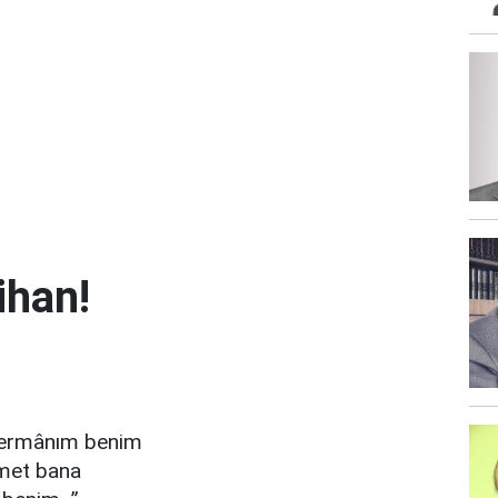
ihan!
dermânım benim
hmet bana