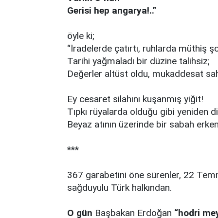
Gerisi hep angarya!..”
öyle ki;
“İradelerde çatırtı, ruhlarda müthiş ş
Tarihi yağmaladı bir düzine talihsiz;
Değerler altüst oldu, mukaddesat sa
Ey cesaret silahını kuşanmış yiğit!
Tıpkı rüyalarda olduğu gibi yeniden dir
Beyaz atının üzerinde bir sabah erken
***
367 garabetini öne sürenler, 22 Temm
sağduyulu Türk halkından.
O gün
Başbakan Erdoğan
“hodri me