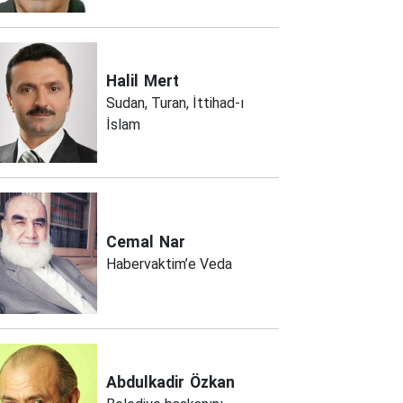
Halil
Mert
Sudan, Turan, İttihad-ı
İslam
Cemal
Nar
Habervaktim’e Veda
Abdulkadir
Özkan