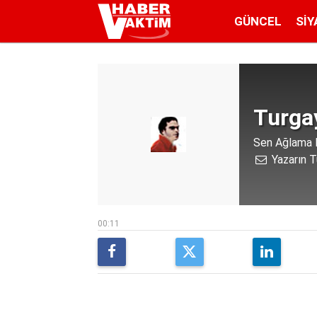
GÜNCEL
SIY
Turga
Sen Ağlama 
Yazarın T
00:11