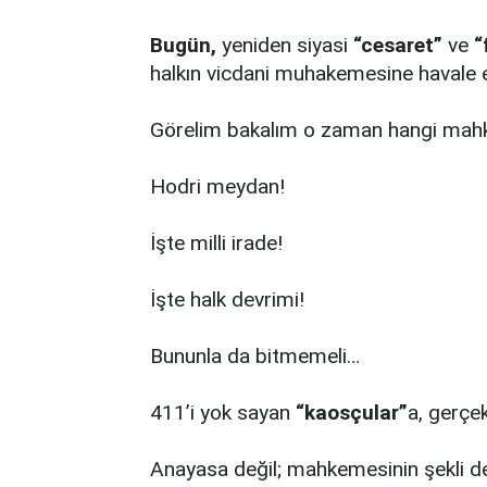
Bugün,
yeniden siyasi
“cesaret”
ve
“
halkın vicdani muhakemesine havale 
Görelim bakalım o zaman hangi mah
Hodri meydan!
İşte milli irade!
İşte halk devrimi!
Bununla da bitmemeli…
411’i yok sayan
“kaosçular”
a, gerçek
Anayasa değil; mahkemesinin şekli değ