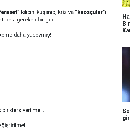
feraset”
kılıcını kuşanıp, kriz ve
“kaosçular”
ı
Ha
etmesi gereken bir gün.
Bi
Ka
keme daha yüceymiş!
 bir ders verilmeli.
Se
gi
iştirilmeli.