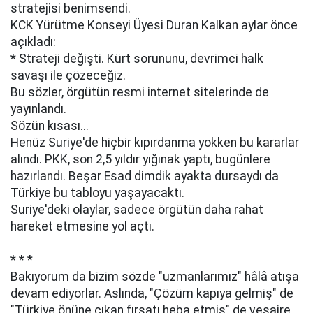
stratejisi benimsendi.
KCK Yürütme Konseyi Üyesi Duran Kalkan aylar önce
açıkladı:
* Strateji değişti. Kürt sorununu, devrimci halk
savaşı ile çözeceğiz.
Bu sözler, örgütün resmi internet sitelerinde de
yayınlandı.
Sözün kısası...
Henüz Suriye'de hiçbir kıpırdanma yokken bu kararlar
alındı. PKK, son 2,5 yıldır yığınak yaptı, bugünlere
hazırlandı. Beşar Esad dimdik ayakta dursaydı da
Türkiye bu tabloyu yaşayacaktı.
Suriye'deki olaylar, sadece örgütün daha rahat
hareket etmesine yol açtı.
* * *
Bakıyorum da bizim sözde "uzmanlarımız" hâlâ atışa
devam ediyorlar. Aslında, "Çözüm kapıya gelmiş" de
"Türkiye önüne çıkan fırsatı heba etmiş" de vesaire,