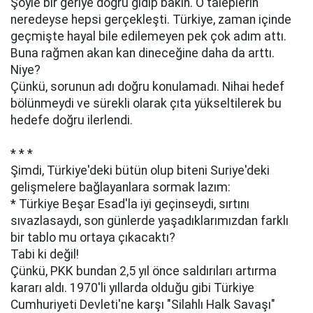
Şöyle bir geriye doğru gidip bakın. O taleplerin
neredeyse hepsi gerçekleşti. Türkiye, zaman içinde
geçmişte hayal bile edilemeyen pek çok adım attı.
Buna rağmen akan kan dineceğine daha da arttı.
Niye?
Çünkü, sorunun adı doğru konulamadı. Nihai hedef
bölünmeydi ve sürekli olarak çıta yükseltilerek bu
hedefe doğru ilerlendi.
* * *
Şimdi, Türkiye'deki bütün olup biteni Suriye'deki
gelişmelere bağlayanlara sormak lazım:
* Türkiye Beşar Esad'la iyi geçinseydi, sırtını
sıvazlasaydı, son günlerde yaşadıklarımızdan farklı
bir tablo mu ortaya çıkacaktı?
Tabi ki değil!
Çünkü, PKK bundan 2,5 yıl önce saldırıları artırma
kararı aldı. 1970'li yıllarda olduğu gibi Türkiye
Cumhuriyeti Devleti'ne karşı "Silahlı Halk Savaşı"