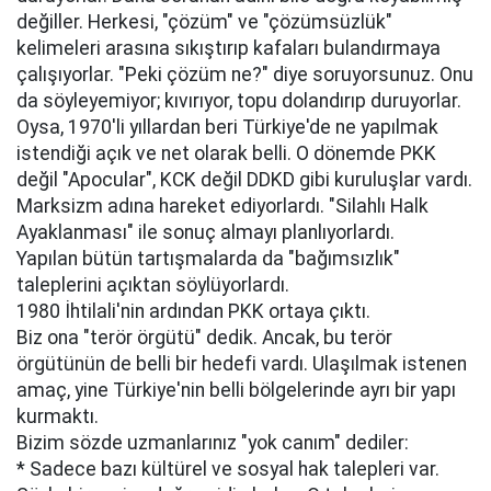
değiller. Herkesi, "çözüm" ve "çözümsüzlük"
kelimeleri arasına sıkıştırıp kafaları bulandırmaya
çalışıyorlar. "Peki çözüm ne?" diye soruyorsunuz. Onu
da söyleyemiyor; kıvırıyor, topu dolandırıp duruyorlar.
Oysa, 1970'li yıllardan beri Türkiye'de ne yapılmak
istendiği açık ve net olarak belli. O dönemde PKK
değil "Apocular", KCK değil DDKD gibi kuruluşlar vardı.
Marksizm adına hareket ediyorlardı. "Silahlı Halk
Ayaklanması" ile sonuç almayı planlıyorlardı.
Yapılan bütün tartışmalarda da "bağımsızlık"
taleplerini açıktan söylüyorlardı.
1980 İhtilali'nin ardından PKK ortaya çıktı.
Biz ona "terör örgütü" dedik. Ancak, bu terör
örgütünün de belli bir hedefi vardı. Ulaşılmak istenen
amaç, yine Türkiye'nin belli bölgelerinde ayrı bir yapı
kurmaktı.
Bizim sözde uzmanlarınız "yok canım" dediler:
* Sadece bazı kültürel ve sosyal hak talepleri var.