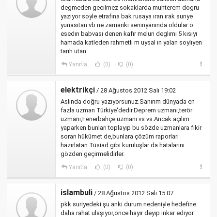
degmeden gecılmez sokaklarda muhterem dogru
yazıyor soyle etrafına bak rusaya ıran ırak surıye
yunasıtan vb ne zamankı senınyanında oldular o
esedın babvası denen kafır melun deglımı 5 kısıyı
hamada katleden rahmetlı m uysal ın yalan soylıyen
tarıh utan
Yanıtla
(0)
(0)
elektrikçi
/ 28 Ağustos 2012 Salı 19:02
Aslında doğru yazıyorsunuz.Sanırım dünyada en
fazla uzman Türkiye'dedir.Deprem uzmanı,terör
uzmanı,Fenerbahçe uzmanı vs vs.Ancak açılım
yaparken bunları toplayıp bu sözde uzmanlara fikir
soran hükümet de,bunlara çözüm raporları
hazırlatan Tüsiad gibi kuruluşlar da hatalarını
gözden geçirmelidirler.
Yanıtla
(0)
(0)
islambuli
/ 28 Ağustos 2012 Salı 15:07
pkk suriyedeki şu anki durum nedeniyle hedefine
daha rahat ulaşıyor,önce hayır deyip inkar ediyor