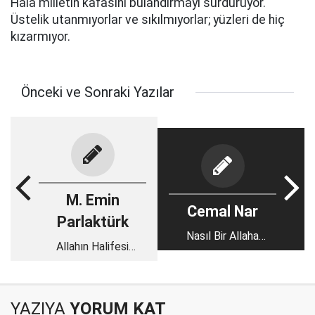
Hâlâ milletin kafasını bulandırmayı sürdürüyor.
Üstelik utanmıyorlar ve sıkılmıyorlar; yüzleri de hiç
kızarmıyor.
Önceki ve Sonraki Yazılar
M. Emin
Cemal Nar
Parlaktürk
Nasıl Bir Allaha
Allahın Halifesi
İnanıyorsunuz?
Meselesi
YAZIYA
YORUM KAT