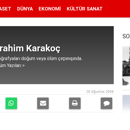
ASET
DÜNYA
EKONOMI
KÜLTÜR SANAT
SO
rahim Karakoç
rafyaları doğum veya ölüm çırpınışında..
üm Yazıları >
28 Ağustos 2008