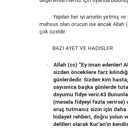
değerlendirmemiz için uyarıda bulunuy
Yapılan her iyi amelin yetmiş ve
mahsus olan orucun ise ancak Allah (cc
çok özeldir.
BAZI AYET VE HADİSLER
·
Allah (cc) “Ey iman edenler! A
sizden öncekilere farz kılındığı 
günlerdedir. Sizden kim hasta
sayısınca başka günlerde tuta
doyumu fidye verir.43 Bununla 
(mesela fidyeyi fazla verirse) o
oruç tutmanız sizin için daha ha
hidayet rehberi, doğru yolun v
delilleri olarak Kur’an’ın kendi