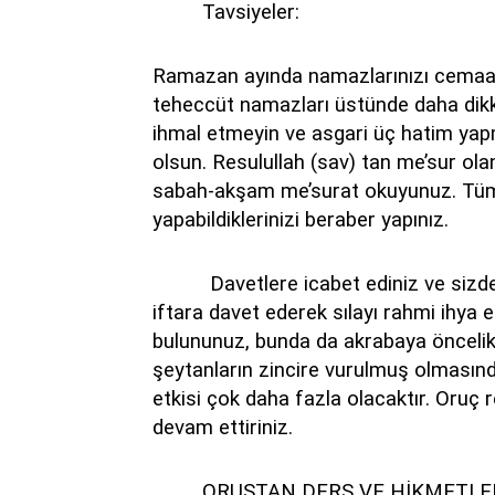
Tavsiyeler:
Ramazan ayında namazlarınızı cemaatle
teheccüt namazları üstünde daha dikk
ihmal etmeyin ve asgari üç hatim yapma
olsun. Resulullah (sav) tan me’sur ola
sabah-akşam me’surat okuyunuz. Tüm 
yapabildiklerinizi beraber yapınız.
Davetlere icabet ediniz ve siz
iftara davet ederek sılayı rahmi ihya
bulununuz, bunda da akrabaya öncelik 
şeytanların zincire vurulmuş olmasınd
etkisi çok daha fazla olacaktır. Oruç 
devam ettiriniz.
ORUŞTAN DERS VE HİKMETLE