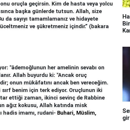
 onu oruçla geçirsin. Kim de hasta veya yolcu
ısınca başka günlerde tutsun. Allah, size
Ha
. Bu da sayıyı tamamlamanız ve hidayete
Bi
 yüceltmeniz ve şükretmeniz içindir.” (bakara
Ka
yor: "âdemoğlunun her amelinin sevabı on
anır. Allah bu­yurdu ki: "Ancak oruç
dir; onun mükâfatını ancak ben vere­ceğim.
sırf be­nim için terk ediyor. Oruçlunun iki
iftar ettiği zaman, ikin­ci sevinç de Rabbine
n ağız kokusu, Allah katında misk
Se
ı hadis imamı, rudani-
Buhari, Müslim,
gi