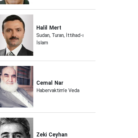
Halil
Mert
Sudan, Turan, İttihad-ı
İslam
Cemal
Nar
Habervaktim’e Veda
Zeki
Ceyhan