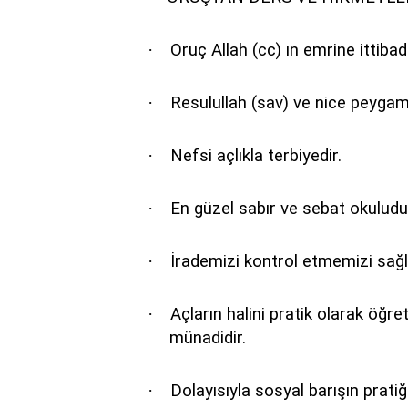
·
Oruç Allah (cc) ın emrine ittibadı
·
Resulullah (sav) ve nice peygamb
·
Nefsi açlıkla terbiyedir.
·
En güzel sabır ve sebat okuludu
·
İrademizi kontrol etmemizi sa
·
Açların halini pratik olarak öğ
münadidir.
·
Dolayısıyla sosyal barışın pratiği