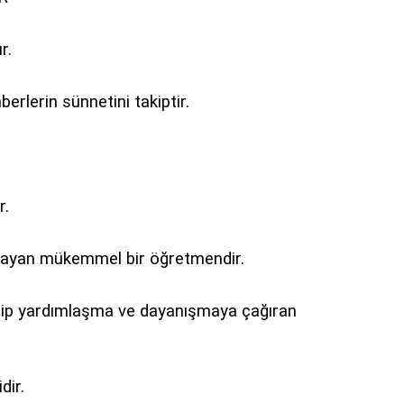
r.
erlerin sünnetini takiptir.
r.
ğlayan mükemmel bir öğretmendir.
retip yardımlaşma ve dayanışmaya çağıran
dir.