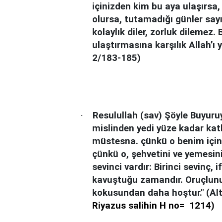
içinizden kim bu aya ulaşırsa,
olursa, tutamadığı günler say
kolaylık diler, zorluk dilemez
ulaştırmasına karşılık Allah’ı
2/183-185)
·
Resulullah (sav) Şöyle Buyuru
mislinden yedi yüze kadar katl
müstesna. çünkü o be­nim için
çünkü o, şehvetini ve yemesini 
sevinci vardır: Birinci sevinç, 
kavuştuğu zamandır. Oruçlunu
kokusundan daha hoştur." (Alt
Riyazus salihin H no=
1214)