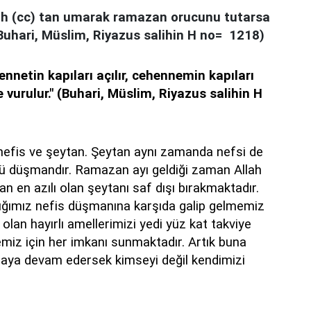
lah (cc) tan umarak ramazan orucunu tutarsa
Buhari, Müslim, Riyazus salihin H no=
1218)
nnetin kapıları açılır, cehennemin kapıları
 vurulur." (Buhari, Müslim, Riyazus salihin H
; nefis ve şeytan. Şeytan aynı zamanda nefsi de
önlü düşmandır. Ramazan ayı geldiği zaman Allah
n en azılı olan şeytanı saf dışı bırakmaktadır.
ığımız nefis düşmanına karşıda galip gelmemiz
an hayırlı amellerimizi yedi yüz kat takviye
emiz için her imkanı sunmaktadır. Artık buna
ya devam edersek kimseyi değil kendimizi