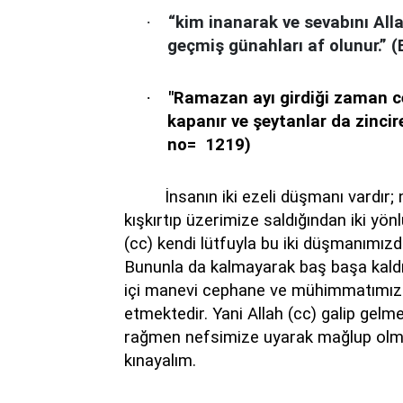
·
“kim inanarak ve sevabını Al
geçmiş günahları af olunur.” (
·
"Ramazan ayı girdiği zaman ce
kapanır ve şeytanlar da zincire
no=
1219)
İnsanın iki ezeli düşmanı vardır
kışkırtıp üzerimize saldığından iki y
(cc) kendi lütfuyla bu iki düşmanımızda
Bununla da kalmayarak baş başa kald
içi manevi cephane ve mühimmatımız ol
etmektedir. Yani Allah (cc) galip gelm
rağmen nefsimize uyarak mağlup olma
kınayalım.