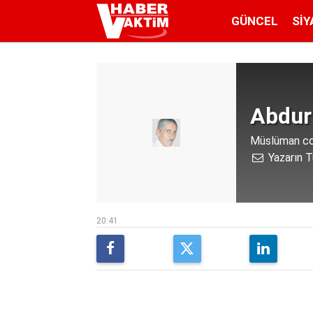
GÜNCEL
SIY
Abdur
Müslüman coğ
Yazarın T
20:41