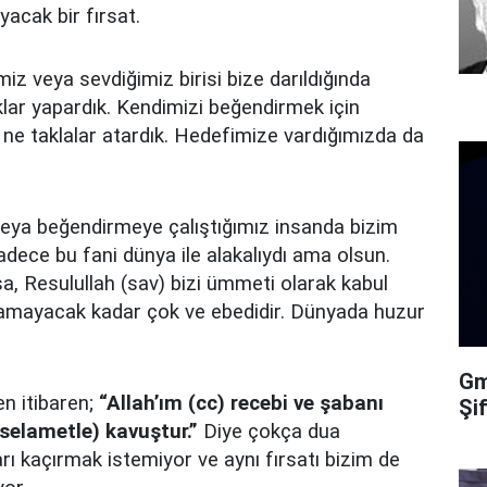
yacak bir fırsat.
z veya sevdiğimiz birisi bize darıldığında
ıklar yapardık. Kendimizi beğendirmek için
 ne taklalar atardık. Hedefimize vardığımızda da
veya beğendirmeye çalıştığımız insanda bizim
sadece bu fani dünya ile alakalıydı ama olsun.
a, Resulullah (sav) bizi ümmeti olarak kabul
anamayacak kadar çok ve ebedidir. Dünyada huzur
Gma
en itibaren;
“Allah’ım (cc) recebi ve şabanı
Şi
selametle) kavuştur.”
Diye çokça dua
arı kaçırmak istemiyor ve aynı fırsatı bizim de