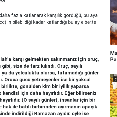
or.
 daha fazla katlanarak karşılık gördüğü, bu aya
) ın bilebildiği kadar katlandığı bu ay elbette
Ma
Pa
llah’a karşı gelmekten sakınmanız için oruç,
gibi, size de farz kılındı. Oruç, sayılı
, ya da yolculukta olursa, tutamadığı günler
r. Oruca gücü yetmeyenler ise bir yoksul
birlikte, gönülden kim bir iyilik yaparsa
 kendisi için daha hayırlıdır. Eğer bilirseniz
yırlıdır. (O sayılı günler), insanlar için bir
e hak ile batılı birbirinden ayırmanın apaçık
sinde indirildiği Ramazan ayıdır. öyle ise