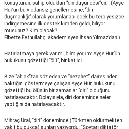
konuşturan, sahip oldukları “din düşüncesi”dir... (Ayşe
Hür’ün bu vicdansız genellemesine, “din
düşmanlığı” olarak yorumlanabilecek bu terbiyesizce
indirgemesine ilk destek kimden geldi, biliyor
musunuz? Kim olacak?
Elbette Fethullahçı akademisyen İhsan Yılmaz’dan.)
Hatırlatmaya gerek var mı, bilmiyorum: Ayşe Hür’ün
hukukunu gözettiği “ölü”, bir katildi...
Bize “ahlak”tan söz eden ve “nezahet” dairesinden
baktığını göstermeye çalışan Ayşe Hür, hukukunu
gözettiği bu ölünün bir zamanlar “diri” olduğunu
hatırlayacaktır. Dolayısıyla, diri döneminde neler
yaptığını da hatırlayacaktır.
Mihraç Ural, “diri” döneminde (Türkmen öldürmekten
vakit buldukça) şunları yazıyordu: “Soytarı diktatör