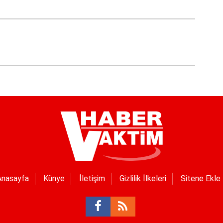
Anasayfa
Künye
İletişim
Gizlilik İlkeleri
Sitene Ekle