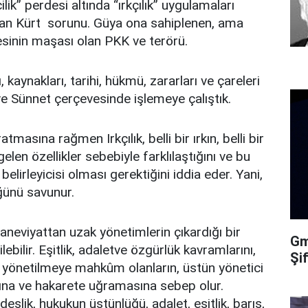
ilik” perdesi altında “ırkçılık” uygulamaları
oğan Kürt sorunu. Güya ona sahiplenen, ama
inin maşası olan PKK ve terörü.
, kaynakları, tarihi, hükmü, zararları ve çareleri
 ve Sünnet çerçevesinde işlemeye çalıştık.
tmasına rağmen Irkçılık, belli bir ırkın, belli bir
len özellikler sebebiyle farklılaştığını ve bu
n belirleyicisi olması gerektiğini iddia eder. Yani,
üğünü savunur.
aneviyattan uzak yönetimlerin çıkardığı bir
Gma
ebilir. Eşitlik, adaletve özgürlük kavramlarını,
Şi
lık, yönetilmeye mahkûm olanların, üstün yönetici
sına ve hakarete uğramasına sebep olur.
deşlik, hukukun üstünlüğü, adalet, eşitlik, barış,