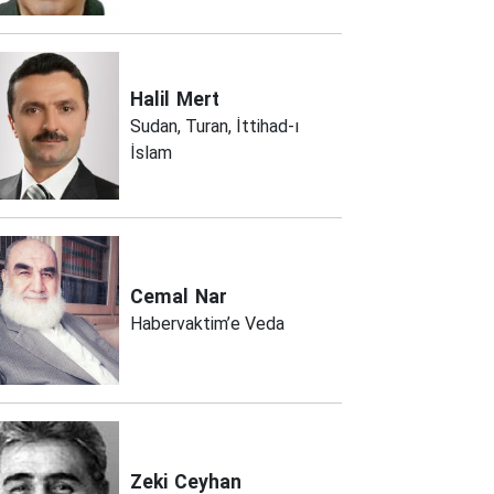
Halil
Mert
Sudan, Turan, İttihad-ı
İslam
Cemal
Nar
Habervaktim’e Veda
Zeki
Ceyhan