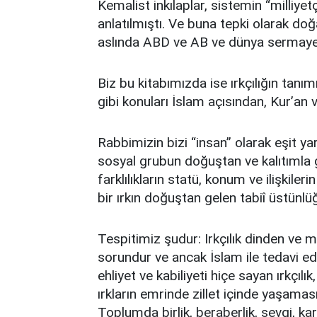
Kemalist inkılaplar, sistemin “milliyetç
anlatılmıştı. Ve buna tepki olarak d
aslında ABD ve AB ve dünya sermayes
Biz bu kitabımızda ise ırkçılığın tanımı
gibi konuları İslam açısından, Kur’an
Rabbimizin bizi “insan” olarak eşit yara
sosyal grubun doğuştan ve kalıtımla ge
farklılıkların statü, konum ve ilişkileri
bir ırkın doğuştan gelen tabiî üstünl
Tespitimiz şudur: Irkçılık dinden ve m
sorundur ve ancak İslam ile tedavi edil
ehliyet ve kabiliyeti hiçe sayan ırkçı
ırkların emrinde zillet içinde yaşama
Toplumda birlik, beraberlik, sevgi, kar