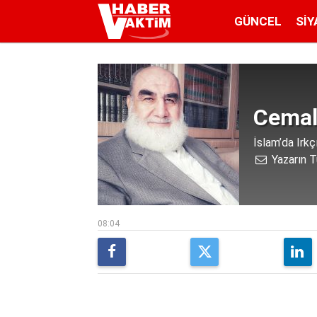
GÜNCEL
SIY
Cemal
İslam’da Irkçı
Yazarın T
08:04