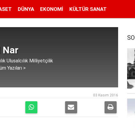
ASET
DÜNYA
EKONOMI
KÜLTÜR SANAT
SO
 Nar
lık Ulusalcılık Milliyetçilik
üm Yazıları >
03 Kasım 2016