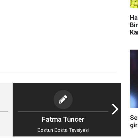
Ha
Bi
Ka
Se
Fatma Tuncer
gi
Dostun Dosta Tavsiyesi