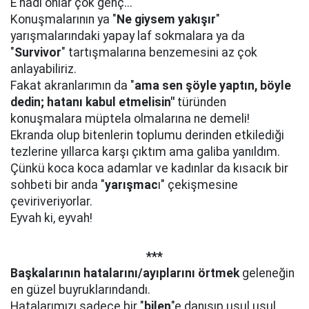
E hadi onlar çok genç...
Konuşmalarının ya "
Ne giysem
yakışır
"
yarışmalarındaki yapay laf sokmalara ya da
"
Survivor
" tartışmalarına benzemesini az çok
anlayabiliriz.
Fakat akranlarımın da "
ama sen
şöyle yaptın, böyle
dedin; hatanı
kabul etmelisin"
türünden
konuşmalara müptela olmalarına ne demeli!
Ekranda olup bitenlerin toplumu derinden etkilediği
tezlerine yıllarca karşı çıktım ama galiba yanıldım.
Çünkü koca koca adamlar ve kadınlar da kısacık bir
sohbeti bir anda "
yarışmac
ı" çekişmesine
çeviriveriyorlar.
Eyvah ki, eyvah!
***
Başkalarının hatalarını/ayıplarını
örtmek
geleneğin
en güzel buyruklarındandı.
Hatalarımızı sadece bir "
bilen
"e danışıp usul usul