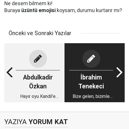
Ne desem bilmem ki!
Buraya
üzüntü emojisi
koysam, durumu kurtarır mı?
Önceki ve Sonraki Yazılar
Abdulkadir
İbrahim
Özkan
Tenekeci
Hayır oyu Kandil’e
Bize gelen, bizimle
giderse referandum
giden
iptal edilsin
YAZIYA
YORUM KAT