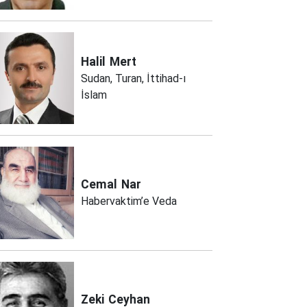
Halil
Mert
Sudan, Turan, İttihad-ı
İslam
Cemal
Nar
Habervaktim’e Veda
Zeki
Ceyhan