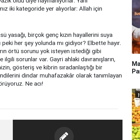
ık oldu diye hayıflanıyorlar. Yani
z iki kategoride yer alıyorlar: Allah için
 yasağı, birçok genç kızın hayallerini suya
peki her şey yolunda mı gidiyor? Elbette hayır.
n örtü sorunu yok isteyen istediği gibi
ilgili sorunlar var. Gayri ahlaki davranışların,
Ma
zin, gösteriş ve kibrin sıradanlaştığı bir
Pa
ndilerini dindar muhafazakâr olarak tanımlayan
görüyoruz. Ne acı!