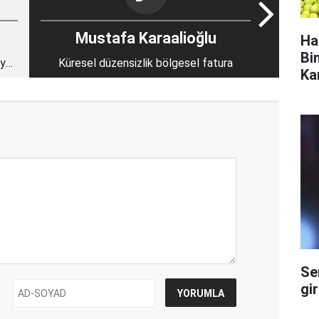
Mustafa Karaalioğlu
Ha
Bi
rya
Küresel düzensizlik bölgesel fatura
Ka
Se
gi