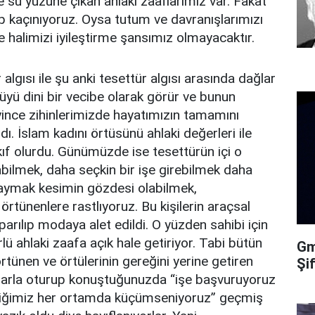
e su yüzüne çıkan ahlaki zaaflarımız var. Fakat
 kaçınıyoruz. Oysa tutum ve davranışlarımızı
e halimizi iyileştirme şansımız olmayacaktır.
 algısı ile şu anki tesettür algısı arasında dağlar
yü dini bir vecibe olarak görür ve bunun
eyince zihinlerimizde hayatımızın tamamını
. İslam kadını örtüsünü ahlaki değerleri ile
kıf olurdu. Günümüzde ise tesettürün içi o
apabilmek, daha seçkin bir işe girebilmek daha
kaymak kesimin gözdesi olabilmek,
rtünenlere rastlıyoruz. Bu kişilerin araçsal
parılıp modaya alet edildi. O yüzden sahibi için
ü ahlaki zaafa açık hale getiriyor. Tabi bütün
Gma
örtünen ve örtülerinin gereğini yerine getiren
Şi
nlarla oturup konuştuğunuzda “işe başvuruyoruz
ttiğimiz her ortamda küçümseniyoruz” geçmiş