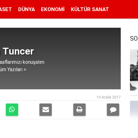
ASET
DÜNYA
EKONOMI
KÜLTÜR SANAT
SO
 Tuncer
zaaflarımızı konuşalım
üm Yazıları >
19 Aralık 2017