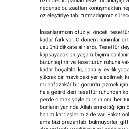
özünden koparılan tesettür anlayışı v
nedense bu zaafları konuşmaktan hep
öz eleştiriye tabi tutmadığımız sürec
İnsanlarımızın otuz yıl önceki tesettür
kadar fark var. O dönem hanımlar örtü
usulünü dikkate alırlardı. Tesettür d
kapsayacak bir yaşam biçimi canlanırdı
bütünleştirir ve tesettürün ruhuna va
kadar boşaltıldı ki, daha iyi evlilik y
yüksek bir mevkideki yer alabilmek, 
muhafazakâr bir görüntü çizmek için ö
hale getirdikleri tesettür ruhundan ko
perde olmak şöyle dursun onu her türl
bunların yanında Allah emrettiği için 
hanım kardeşlerimiz de var. Fakat o
ama bizi prezantabl bulmuyorlar, gi