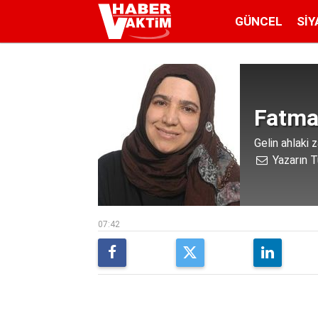
GÜNCEL
SIY
Fatma
Gelin ahlaki 
Yazarın T
07:42