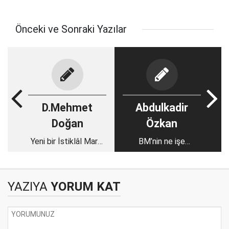
Önceki ve Sonraki Yazılar
D.Mehmet
Abdulkadir
Doğan
Özkan
Yeni bir İstiklâl Marşı
BM’nin ne işe
bestesi
yara(ma)dığını
göstermek!..
YAZIYA
YORUM KAT