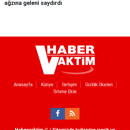
ağzına geleni saydırdı
Anasayfa
Künye
İletişim
Gizlilik İlkeleri
Sitene Ekle
Habervaktim
© / Sitemizde kullanılan içerik ve