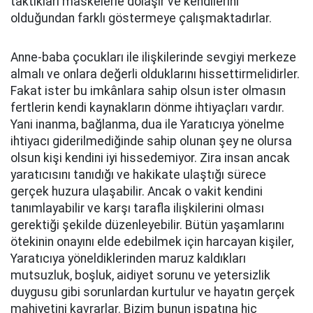
taktıkları maskelerle dolaşır ve kendilerini
olduğundan farklı göstermeye çalışmaktadırlar.
Anne-baba çocukları ile ilişkilerinde sevgiyi merkeze
almalı ve onlara değerli olduklarını hissettirmelidirler.
Fakat ister bu imkânlara sahip olsun ister olmasın
fertlerin kendi kaynakların dönme ihtiyaçları vardır.
Yani inanma, bağlanma, dua ile Yaratıcıya yönelme
ihtiyacı giderilmediğinde sahip olunan şey ne olursa
olsun kişi kendini iyi hissedemiyor. Zira insan ancak
yaratıcısını tanıdığı ve hakikate ulaştığı sürece
gerçek huzura ulaşabilir. Ancak o vakit kendini
tanımlayabilir ve karşı tarafla ilişkilerini olması
gerektiği şekilde düzenleyebilir. Bütün yaşamlarını
ötekinin onayını elde edebilmek için harcayan kişiler,
Yaratıcıya yöneldiklerinden maruz kaldıkları
mutsuzluk, boşluk, aidiyet sorunu ve yetersizlik
duygusu gibi sorunlardan kurtulur ve hayatın gerçek
mahiyetini kavrarlar. Bizim bunun ispatına hiç