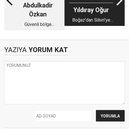
Abdulkadir
Yıldıray Oğur
Özkan
Boğaz’dan Silivri’ye
Güvenli bölge
devam eden karanlık
görüşülüyor mu,
gece
görüşülmüyor mu?
YAZIYA
YORUM KAT