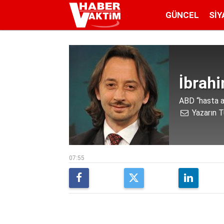
GÜNCEL
SIY
İbrah
ABD “hasta a
Yazarın T
07:55