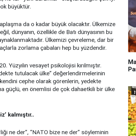
ok büyüktür.
saplaşma da o kadar büyük olacaktır. Ülkemize
eğil, dünyanın, özellikle de Batı dünyasının bu
aklanmaktadır. Ülkemizi çevreleme, dar bir
raçlarla zorlama çabaları hep bu yüzdendir.
Ma
20. Yüzyılın vesayet psikolojisi kırılmıştır.
Pa
edekte tutulacak ülke” değerlendirmelerinin
 kendini cephe olarak görenlerin, yedekte
 güçlü, en önemlisi de çok dahaetkili bir ülke
z’ kalmıştır..
rliği ne der”, “NATO bize ne der” söyleminin