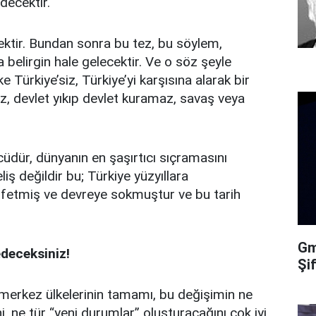
decektir.
çektir. Bundan sonra bu tez, bu söylem,
 belirgin hale gelecektir. Ve o söz şeyle
 Türkiye’siz, Türkiye’yi karşısına alarak bir
, devlet yıkıp devlet kuramaz, savaş veya
cüdür, dünyanın en şaşırtıcı sıçramasını
 değildir bu; Türkiye yüzyıllara
şfetmiş ve devreye sokmuştur ve bu tarih
Gma
edeceksiniz!
Şi
merkez ülkelerinin tamamı, bu değişimin ne
i, ne tür “yeni durumlar” oluşturacağını çok iyi