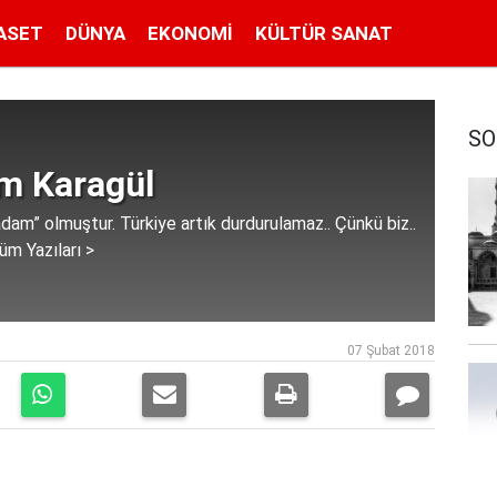
ASET
DÜNYA
EKONOMI
KÜLTÜR SANAT
SO
im Karagül
dam” olmuştur. Türkiye artık durdurulamaz.. Çünkü biz..
üm Yazıları >
07 Şubat 2018