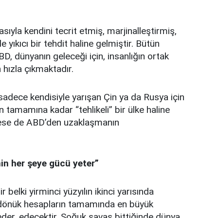
ıyla kendini tecrit etmiş, marjinalleştirmiş,
e yıkıcı bir tehdit haline gelmiştir. Bütün
 ABD, dünyanın geleceği için, insanlığın ortak
n hızla çıkmaktadır.
sadece kendisiyle yarışan Çin ya da Rusya için
 tamamına kadar “tehlikeli” bir ülke haline
emese de ABD’den uzaklaşmanın
nin her şeye gücü yeter”
belki yirminci yüzyılın ikinci yarısında
dönük hesapların tamamında en büyük
eder, edecektir. Soğuk savaş bittiğinde dünya