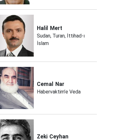
Halil
Mert
Sudan, Turan, İttihad-ı
İslam
Cemal
Nar
Habervaktim’e Veda
Zeki
Ceyhan