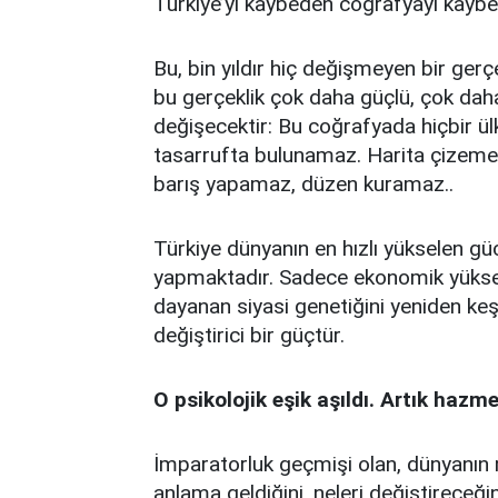
Türkiye’yi kaybeden coğrafyayı kaybe
Bu, bin yıldır hiç değişmeyen bir ger
bu gerçeklik çok daha güçlü, çok daha
değişecektir: Bu coğrafyada hiçbir ülke
tasarrufta bulunamaz. Harita çizemez
barış yapamaz, düzen kuramaz..
Türkiye dünyanın en hızlı yükselen gü
yapmaktadır. Sadece ekonomik yükseliş
dayanan siyasi genetiğini yeniden ke
değiştirici bir güçtür.
O psikolojik eşik aşıldı. Artık hazm
İmparatorluk geçmişi olan, dünyanın 
anlama geldiğini, neleri değiştireceğin