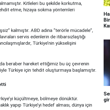
lmamıştır. Kitleleri bu şekilde korkutma,
tehdit etme, hizaya sokma yöntemleri
Ha
Bi
Ka
şsiz” kalmıştır. ABD adına “terörle mücadele”,
raları servis edenlerin de itibarsızlaştığı
cılaşmışlardır, Türkiye’nin yükselişini
da beraber hareket ettiğimiz bu üç çevrenin
yle Türkiye için tehdit oluşturmaya başlamıştır.
etti
Se
rkiye’yi küçültmeye, bölmeye dönüktür.
gi
aklık yapıp Türkiye’yi hedef alması, dünya için