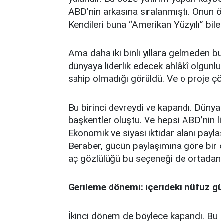
ABD’nin arkasına sıralanmıştı. Onun 
Kendileri buna “Amerikan Yüzyılı” bile 
Ama daha iki binli yıllara gelmeden 
dünyaya liderlik edecek ahlâkî olgun
sahip olmadığı görüldü. Ve o proje çö
Bu birinci devreydi ve kapandı. Dünya
başkentler oluştu. Ve hepsi ABD’nin li
Ekonomik ve siyasi iktidar alanı payla
Beraber, gücün paylaşımına göre bir d
aç gözlülüğü bu seçeneği de ortadan 
Gerileme dönemi: içerideki nüfuz g
İkinci dönem de böylece kapandı. B