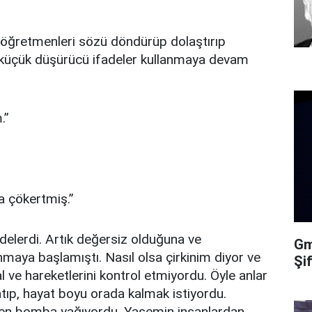
 öğretmenleri sözü döndürüp dolaştırıp
nu küçük düşürücü ifadeler kullanmaya devam
.”
a çökertmiş.”
delerdi. Artık değersiz olduğuna ve
Gma
nmaya başlamıştı. Nasıl olsa çirkinim diyor ve
Şi
ve hareketlerini kontrol etmiyordu. Öyle anlar
tıp, hayat boyu orada kalmak istiyordu.
en bomba yağıyordu. Yasemin insanlardan