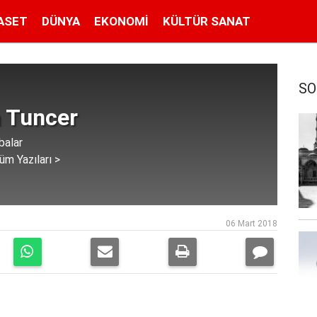
ASET
DÜNYA
EKONOMI
KÜLTÜR SANAT
SO
 Tuncer
alar
üm Yazıları >
06 Mart 2018