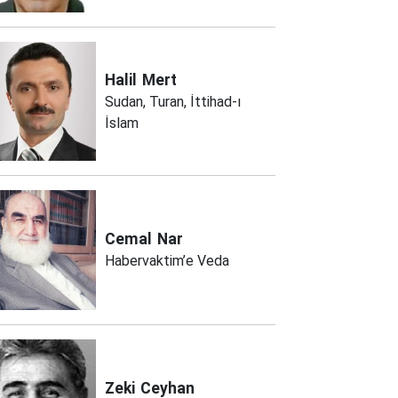
Halil
Mert
Sudan, Turan, İttihad-ı
İslam
Cemal
Nar
Habervaktim’e Veda
Zeki
Ceyhan