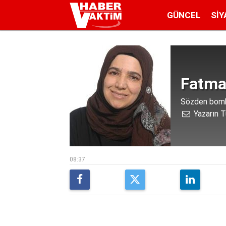
GÜNCEL
SIY
Fatma
Sözden bomb
Yazarın T
08:37