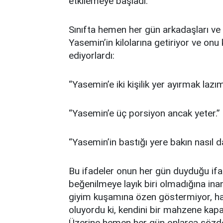
etkilemeye başladı.
Sınıfta hemen her gün arkadaşları ve
Yasemin’in kilolarına getiriyor ve o
ediyorlardı:
“Yasemin’e iki kişilik yer ayırmak lazım
“Yasemin’e üç porsiyon ancak yeter.”
“Yasemin’in bastığı yere bakın nasıl d
Bu ifadeler onun her gün duyduğu ifa
beğenilmeye layık biri olmadığına ina
giyim kuşamına özen göstermiyor, hal 
oluyordu ki, kendini bir mahzene kapa
Üzerine hemen her gün onlarca sözd