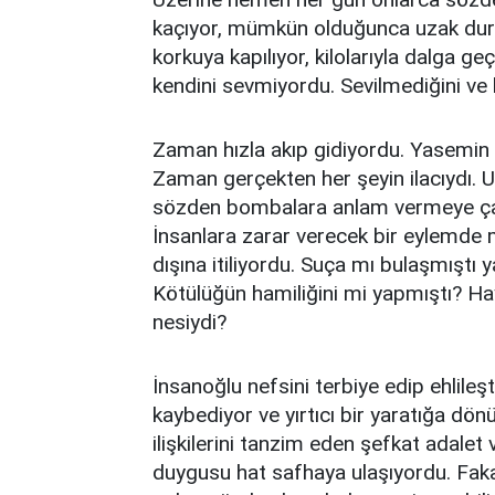
kaçıyor, mümkün olduğunca uzak durma
korkuya kapılıyor, kilolarıyla dalga 
kendini sevmiyordu. Sevilmediğini ve
Zaman hızla akıp gidiyordu. Yasemin o
Zaman gerçekten her şeyin ilacıydı. U
sözden bombalara anlam vermeye çal
İnsanlara zarar verecek bir eylemde 
dışına itiliyordu. Suça mı bulaşmıştı
Kötülüğün hamiliğini mi yapmıştı? H
nesiydi?
İnsanoğlu nefsini terbiye edip ehlile
kaybediyor ve yırtıcı bir yaratığa dön
ilişkilerini tanzim eden şefkat adalet
duygusu hat safhaya ulaşıyordu. Faka