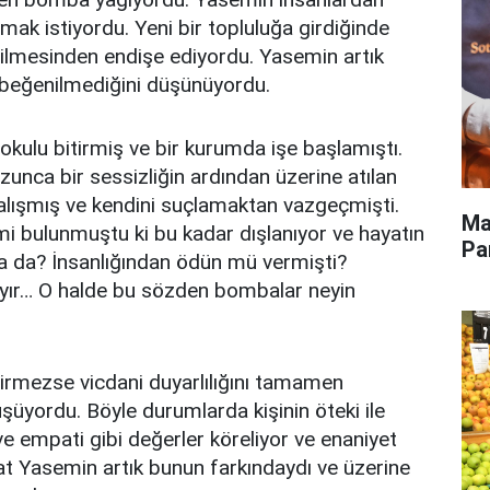
k istiyordu. Yeni bir topluluğa girdiğinde
geçilmesinden endişe ediyordu. Yasemin artık
 beğenilmediğini düşünüyordu.
kulu bitirmiş ve bir kurumda işe başlamıştı.
zunca bir sessizliğin ardından üzerine atılan
ışmış ve kendini suçlamaktan vazgeçmişti.
Ma
mi bulunmuştu ki bu kadar dışlanıyor ve hayatın
Pa
 ya da? İnsanlığından ödün mü vermişti?
ayır… O halde bu sözden bombalar neyin
ştirmezse vicdani duyarlılığını tamamen
üşüyordu. Böyle durumlarda kişinin öteki ile
 ve empati gibi değerler köreliyor ve enaniyet
t Yasemin artık bunun farkındaydı ve üzerine