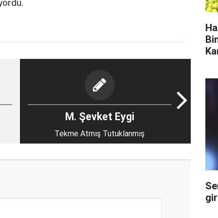
yordu.
Ha
Bi
Ka
M. Şevket Eygi
Tekme Atmış Tutuklanmış
Se
gi