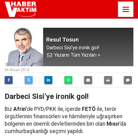
Resul Tosun
Darbeci Sisi’ye ironik gol!
Yazarın Tüm Yazıları >
08:07
06 Nisan 2018
Darbeci Sisi’ye ironik gol!
Biz
Afrin’
de PYD/PKK ile, içerde
FETÖ
ile, terör
örgütlerinin finansörleri ve hâmileriyle uğraşırken
bölgenin en önemli devletlerinden biri olan
Mısır
’da
cumhurbaşkanlığı seçimi yapıldı.