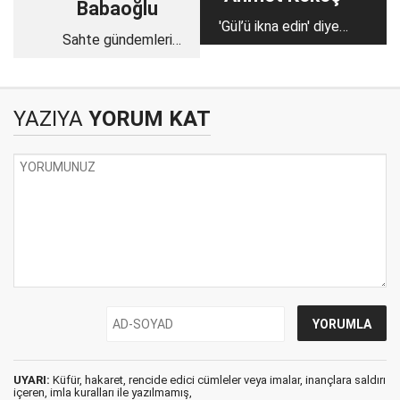
Babaoğlu
'Gül’ü ikna edin' diyen
Sahte gündemleri
Fehmi Koru boş mu
yutmaya doyamadık!
konuşuyor?
YAZIYA
YORUM KAT
UYARI:
Küfür, hakaret, rencide edici cümleler veya imalar, inançlara saldırı
içeren, imla kuralları ile yazılmamış,