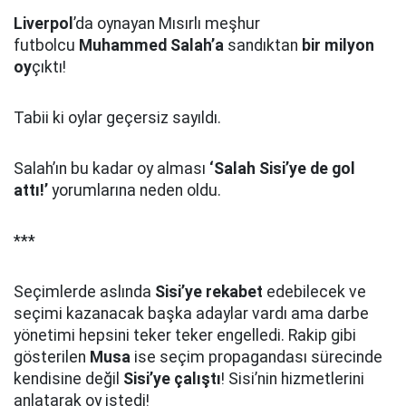
Liverpol
’da oynayan Mısırlı meşhur
futbolcu
Muhammed Salah’a
sandıktan
bir milyon
oy
çıktı!
Tabii ki oylar geçersiz sayıldı.
Salah’ın bu kadar oy alması
‘Salah Sisi’ye de gol
attı!’
yorumlarına neden oldu.
***
Seçimlerde aslında
Sisi’ye rekabet
edebilecek ve
seçimi kazanacak başka adaylar vardı ama darbe
yönetimi hepsini teker teker engelledi. Rakip gibi
gösterilen
Musa
ise seçim propagandası sürecinde
kendisine değil
Sisi’ye çalıştı
! Sisi’nin hizmetlerini
anlatarak oy istedi!