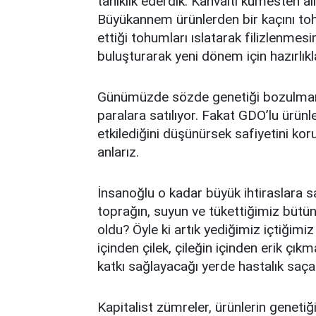
tanıklık ederdik. Kahvaltı kümesten al
Büyükannem ürünlerden bir kaçını toh
ettiği tohumları ıslatarak filizlenmesi
buluşturarak yeni dönem için hazırlıkl
Günümüzde sözde genetiği bozulmamış
paralara satılıyor. Fakat GDO’lu ürünl
etkilediğini düşünürsek safiyetini k
anlarız.
İnsanoğlu o kadar büyük ihtiraslara s
toprağın, suyun ve tükettiğimiz bütün
oldu? Öyle ki artık yediğimiz içtiğim
içinden çilek, çileğin içinden erik çı
katkı sağlayacağı yerde hastalık saçar
Kapitalist zümreler, ürünlerin genetiğ