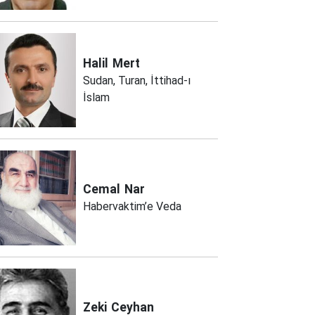
Halil
Mert
Sudan, Turan, İttihad-ı
İslam
Cemal
Nar
Habervaktim’e Veda
Zeki
Ceyhan