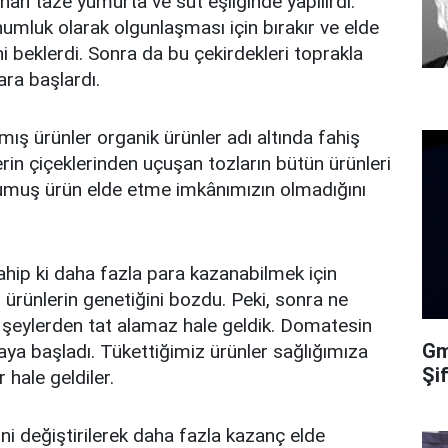
ınan taze yumurta ve süt eşliğinde yapılırdı.
umluk olarak olgunlaşması için bırakır ve elde
ni beklerdi. Sonra da bu çekirdekleri toprakla
ara başlardı.
 ürünler organik ürünler adı altında fahiş
erin çiçeklerinden uçuşan tozların bütün ürünleri
orumuş ürün elde etme imkânımızın olmadığını
ahip ki daha fazla para kazanabilmek için
 ürünlerin genetiğini bozdu. Peki, sonra ne
iz şeylerden tat alamaz hale geldik. Domatesin
Gma
kmaya başladı. Tükettiğimiz ürünler sağlığımıza
Şi
 hale geldiler.
ini değiştirilerek daha fazla kazanç elde