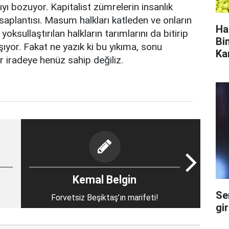
pıyı bozuyor. Kapitalist zümrelerin insanlık
saplantısı. Masum halkları katleden ve onların
Ha
oksullaştırılan halkların tarımlarını da bitirip
Bi
şıyor. Fakat ne yazık ki bu yıkıma, sonu
Ka
r iradeye henüz sahip değiliz.
Kemal Belgin
Se
Forvetsiz Beşiktaş’ın marifeti!
gi