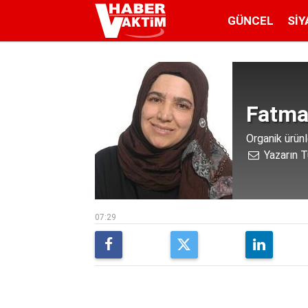
GÜNCEL
SIY
Fatma
Organik ürün
Yazarın T
07:29