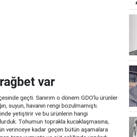
rağbet var
çesinde geçti. Sanırım o dönem GDO’lu ürünler
ın, suyun, havanın rengi bozulmamıştı.
nde yetiştirir ve bu ürünlerin hangi
olurduk. Tohumun toprakla kucaklaşmasına,
rün verinceye kadar geçen bütün aşamalara