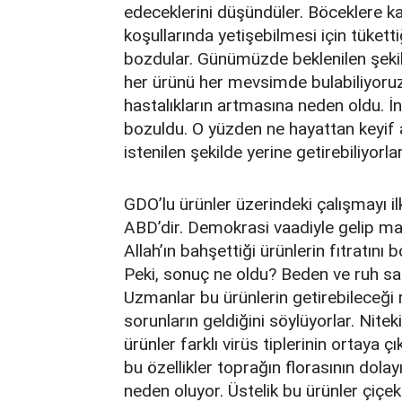
edeceklerini düşündüler. Böceklere ka
koşullarında yetişebilmesi için tükett
bozdular. Günümüzde beklenilen şekil
her ürünü her mevsimde bulabiliyoruz.
hastalıkların artmasına neden oldu. İn
bozuldu. O yüzden ne hayattan keyif al
istenilen şekilde yerine getirebiliyorlar
GDO’lu ürünler üzerindeki çalışmayı i
ABD’dir. Demokrasi vaadiyle gelip ma
Allah’ın bahşettiği ürünlerin fıtratını
Peki, sonuç ne oldu? Beden ve ruh sağl
Uzmanlar bu ürünlerin getirebileceği ri
sorunların geldiğini söylüyorlar. Nitek
ürünler farklı virüs tiplerinin ortaya 
bu özellikler toprağın florasının dol
neden oluyor. Üstelik bu ürünler çiçek