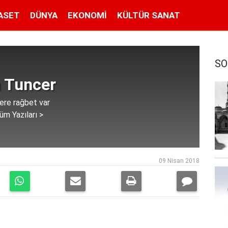
ASET
DÜNYA
EKONOMI
KÜLTÜR SANAT
SO
 Tuncer
lere rağbet var
üm Yazıları >
09 Nisan 2018