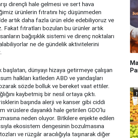
rşı dirençli hale gelmesi ve sert hava
iğimiz ürünlerin fıtratını hiç düşünmeden
de artık daha fazla ürün elde edebiliyoruz ve
 Fakat fıtratları bozulan bu ürünler artık
sanların bağışıklık sistemi ve direnç noktaları
abiliyorlar ne de gündelik aktivitelerini
.
Ma
Pa
lk başlatan, dünyayı hizaya getirmeye çalışan
sum halkları katleden ABD ve yandaşları
 bozarak sözde bolluk ve bereket vaat ettiler.
ığını kaybetmiş bir nesil ortaya çıktı.
sklerin başında alerji ve kanser gibi ciddi
im virüslere dayanıklı hale getirilen GDO’lu
çıkmasına neden oluyor. Bitkilere enjekte edilen
ayısıyla ekosistem dengesinin bozulmasına
tozları ve rüzgâr aracılığıyla taşınarak diğer