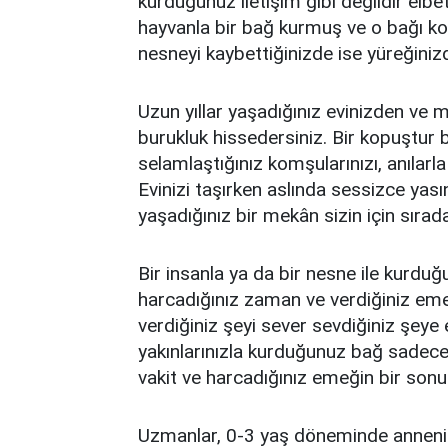
kurduğunuz iletişim gibi değildir elb
hayvanla bir bağ kurmuş ve o bağı k
nesneyi kaybettiğinizde ise yüreğinizd
Uzun yıllar yaşadığınız evinizden ve 
burukluk hissedersiniz. Bir kopuştur b
selamlaştığınız komşularınızı, anılarl
Evinizi taşırken aslında sessizce yası
yaşadığınız bir mekân sizin için sırad
Bir insanla ya da bir nesne ile kurduğ
harcadığınız zaman ve verdiğiniz eme
verdiğiniz şeyi sever sevdiğiniz şeye
yakınlarınızla kurduğunuz bağ sadece a
vakit ve harcadığınız emeğin bir son
Uzmanlar, 0-3 yaş döneminde annenin