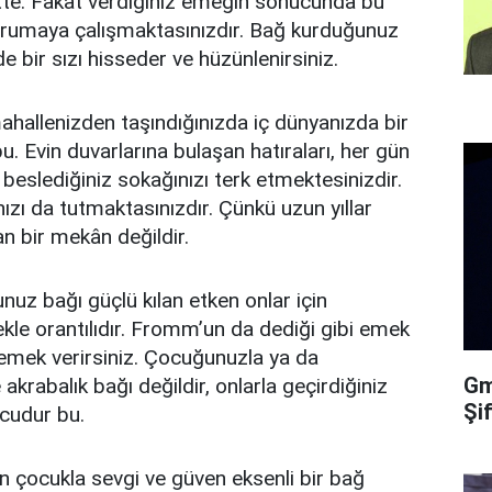
ette. Fakat verdiğiniz emeğin sonucunda bu
orumaya çalışmaktasınızdır. Bağ kurduğunuz
e bir sızı hisseder ve hüzünlenirsiniz.
mahallenizden taşındığınızda iç dünyanızda bir
u. Evin duvarlarına bulaşan hatıraları, her gün
a beslediğiniz sokağınızı terk etmektesinizdir.
nızı da tutmaktasınızdır. Çünkü uzun yıllar
an bir mekân değildir.
unuz bağı güçlü kılan etken onlar için
kle orantılıdır. Fromm’un da dediği gibi emek
 emek verirsiniz. Çocuğunuzla ya da
Gma
krabalık bağı değildir, onlarla geçirdiğiniz
Şi
ucudur bu.
 çocukla sevgi ve güven eksenli bir bağ