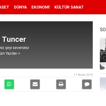
ASET
DÜNYA
EKONOMI
KÜLTÜR SANAT
SO
 Tuncer
iz şeyi seversiniz
üm Yazıları >
11 Nisan 2018