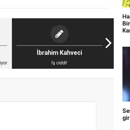
Ha
Bi
Ka
İbrahim Kahveci
iyor
İş ciddi!
Se
gi