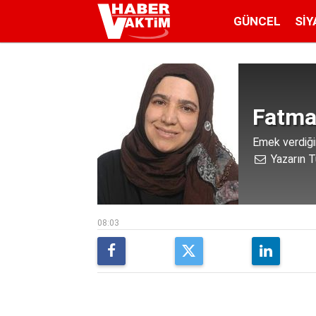
GÜNCEL
SIY
Fatma
Emek verdiğin
Yazarın T
08:03