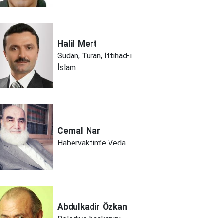
Halil
Mert
Sudan, Turan, İttihad-ı
İslam
Cemal
Nar
Habervaktim’e Veda
Abdulkadir
Özkan