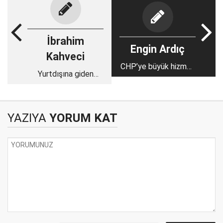
İbrahim
Engin Ardıç
Kahveci
CHP’ye büyük hizmet
Yurtdışına giden
olur!
yatırımlar
YAZIYA
YORUM KAT