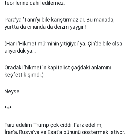
teorilerine dahil edilemez.
Para’ya ‘Tanrı’yı bile karıştırmazlar. Bu manada,
yurtta da cihanda da deizm yaygın!
(Hani ‘Hikmet mü’minin yitiğiydi’ ya. Çin’de bile olsa
alıyorduk ya...
Oradaki ‘hikmet’in kapitalist çağdaki anlamını
keşfettik şimdi.)
Neyse...
***
Farz edelim Trump çok ciddi. Farz edelim,
İran’a, Rusya’ya ve Esat’a gününü göstermek istiyor.