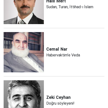
Halil
Mert
Sudan, Turan, İttihad-ı İslam
Cemal
Nar
Habervaktim’e Veda
Zeki
Ceyhan
Doğru söyleyeni!