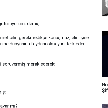
 götürüyorum, demiş.
nimet bilir, gerekmedikçe konuşmaz, elin işine
inine dünyasına faydası olmayanı terk eder,
i soruvermiş merak ederek:
Gma
Şi
iş:
sayar mı?