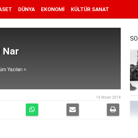
ASET
DÜNYA
EKONOMI
KÜLTÜR SANAT
SO
 Nar
üm Yazıları >
16 Nisan 2018