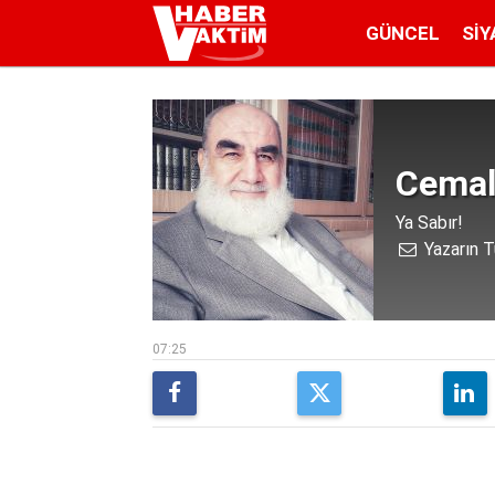
GÜNCEL
SIY
Cemal
Ya Sabır!
Yazarın T
07:25