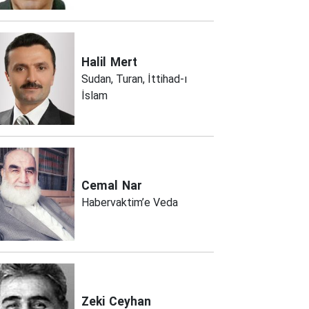
Halil
Mert
Sudan, Turan, İttihad-ı
İslam
Cemal
Nar
Habervaktim’e Veda
Zeki
Ceyhan