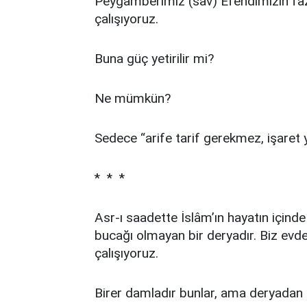
Peygamberimiz (sav) Efendimizin fazi
çalışıyoruz.
Buna güç yetirilir mi?
Ne mümkün?
Sedece “arife tarif gerekmez, işaret y
* * *
Asr-ı saadette İslâm’ın hayatın içinde
bucağı olmayan bir deryadır. Biz ev
çalışıyoruz.
Birer damladır bunlar, ama deryadan h