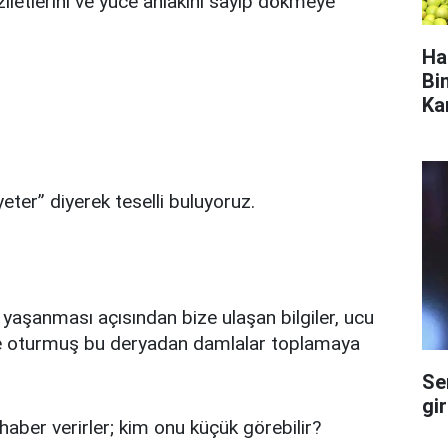
letlerini ve yüce ahlâkını sayıp dökmeye
Ha
Bi
Ka
eter” diyerek teselli buluyoruz.
 yaşanması açısından bize ulaşan bilgiler, ucu
de oturmuş bu deryadan damlalar toplamaya
Se
gi
aber verirler; kim onu küçük görebilir?