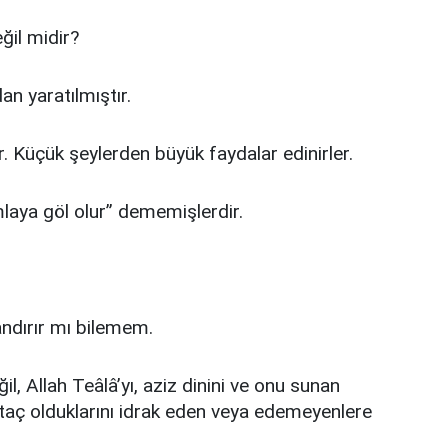
ğil midir?
an yaratılmıştır.
r. Küçük şeylerden büyük faydalar edinirler.
mlaya göl olur” dememişlerdir.
andırır mı bilemem.
l, Allah Teâlâ’yı, aziz dinini ve onu sunan
ç olduklarını idrak eden veya edemeyenlere