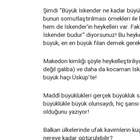
Şimdi “Büyük İskender ne kadar büyü
bunun somutlaştırılması örnekleri ile k
hem de İskender’in heykelleri var. Fa
İskender budur” diyorsunuz! Bu heykel
büyük, en en büyük filan demek gereki
Makedon kimliği şöyle heykelleştiriliy
değil galiba) ve daha da kocaman İs
büyük haçı Üsküp’te!
Maddî büyüklükleri gerçek büyüklük s
büyüklükle büyük olunsaydı, hiç şansı
olduğunu yazıyor!
Balkan ülkelerinde ufak kavimlerin kü
nereye kadar götürülebilir?