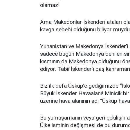
olamaz!
Ama Makedonlar İskenderi ataları ola
kavga sebebi olduğunu biliyor muyd
Yunanistan ve Makedonya İskender’i
sadece bugün Makedonya denilen sınırl
kısmının da Makedonya olduğunu öne s
ediyor. Tabiî İskender’i baş kahrama
Biz ilk defa Üsküp’e gediğimizde “İsk
Büyük İskender Havaalanı! Minicik bir 
üzerine hava alanının adı “Üsküp hava
Bu yumuşamanın veya geri çekilişin 
Ülke isminin değişmesi de bu durumd