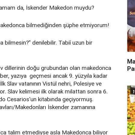
. Tamam da, İskender Makedon muydu?
 makedonca bilmediğinden şüphe etmiyorum!
lmesin?” denilebilir. Tabiî uzun bir
Ma
lav dillerinin doğu grubundan olan makedonca
Pa
raber, yazıya geçmesi ancak 9. yüzyıla kadar
İlk Slav vatanının Vistül nehri, Polesiye ve
r. Slav kelimesi ilk olarak milattan sonra 6.
udo Cesarios'un kitabında geçiyormuş.
lavları/Makedonları İskender zamanına
ca talim etmediyse asla Makedonca biliyor