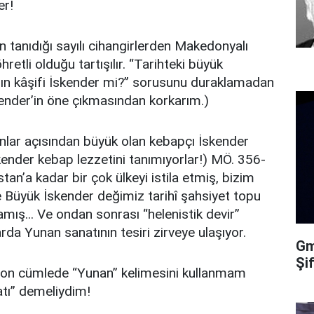
er!
 tanıdığı sayılı cihangirlerden Makedonyalı
retli olduğu tartışılır. “Tarihteki büyük
bın kâşifi İskender mi?” sorusunu duraklamadan
ender’in öne çıkmasından korkarım.)
onlar açısından büyük olan kebapçı İskender
kender kebap lezzetini tanımıyorlar!) MÖ. 356-
tan’a kadar bir çok ülkeyi istila etmiş, bizim
e Büyük İskender değimiz tarihî şahsiyet topu
mış... Ve ondan sonrası “helenistik devir”
larda Yunan sanatının tesiri zirveye ulaşıyor.
Gma
Şi
Son cümlede “Yunan” kelimesini kullanmam
tı” demeliydim!