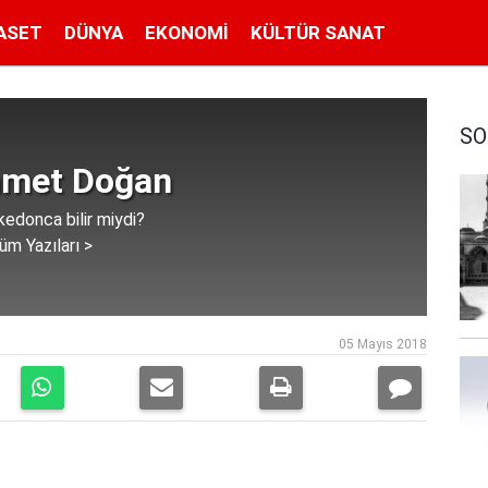
ASET
DÜNYA
EKONOMI
KÜLTÜR SANAT
SO
met Doğan
edonca bilir miydi?
üm Yazıları >
05 Mayıs 2018