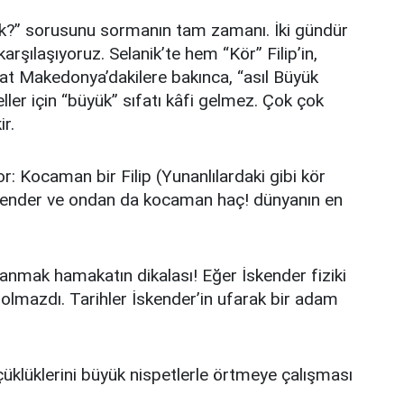
k?” sorusunu sormanın tam zamanı. İki gündür
arşılaşıyoruz. Selanik’te hem “Kör” Filip’in,
kat Makedonya’dakilere bakınca, “asıl Büyük
ler için “büyük” sıfatı kâfi gelmez. Çok çok
r.
or: Kocaman bir Filip (Yunanlılardaki gibi kör
kender ve ondan da kocaman haç! dünyanın en
anmak hamakatın dikalası! Eğer İskender fiziki
 olmazdı. Tarihler İskender’in ufarak bir adam
çüklüklerini büyük nispetlerle örtmeye çalışması