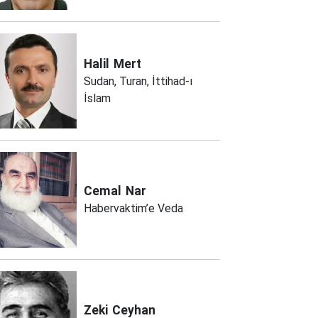
Halil
Mert
Sudan, Turan, İttihad-ı
İslam
Cemal
Nar
Habervaktim’e Veda
Zeki
Ceyhan