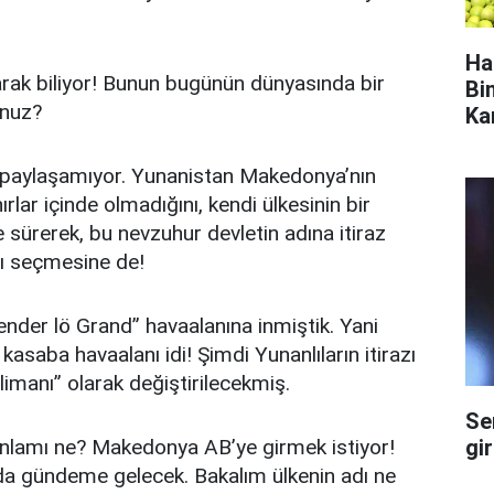
Ha
rak biliyor! Bunun bugünün dünyasında bir
Bi
unuz?
Ka
 paylaşamıyor. Yunanistan Makedonya’nın
ar içinde olmadığını, kendi ülkesinin bir
ürerek, bu nevzuhur devletin adına itiraz
nı seçmesine de!
ender lö Grand” havaalanına inmiştik. Yani
kasaba havaalanı idi! Şimdi Yunanlıların itirazı
limanı” olarak değiştirilecekmiş.
Se
gi
anlamı ne? Makedonya AB’ye girmek istiyor!
a gündeme gelecek. Bakalım ülkenin adı ne