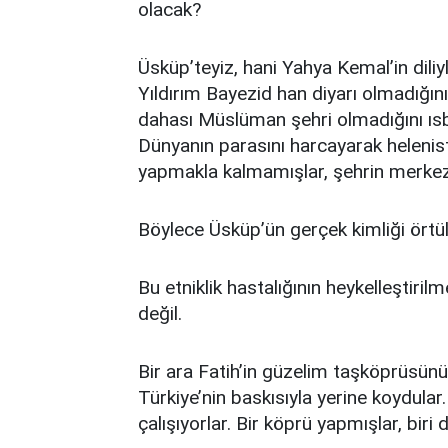
olacak?
Üsküp’teyiz, hani Yahya Kemal’in diliy
Yıldırım Bayezid han diyarı olmadığını
dahası Müslüman şehri olmadığını ısb
Dünyanın parasını harcayarak helenis
yapmakla kalmamışlar, şehrin merkezi
Böylece Üsküp’ün gerçek kimliği örtül
Bu etniklik hastalığının heykelleştiri
değil.
Bir ara Fatih’in güzelim taşköprüsün
Türkiye’nin baskısıyla yerine koydula
çalışıyorlar. Bir köprü yapmışlar, biri d