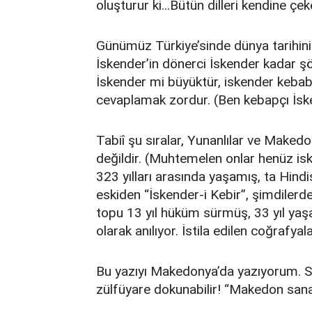
oluşturur ki...Bütün dilleri kendine çek
Günümüz Türkiye’sinde dünya tarihinin
İskender’in dönerci İskender kadar şöh
İskender mi büyüktür, iskender keba
cevaplamak zordur. (Ben kebapçı İsk
Tabiî şu sıralar, Yunanlılar ve Maked
değildir. (Muhtemelen onlar henüz is
323 yılları arasında yaşamış, ta Hindis
eskiden “İskender-i Kebir”, şimdilerd
topu 13 yıl hüküm sürmüş, 33 yıl yaşa
olarak anılıyor. İstila edilen coğrafya
Bu yazıyı Makedonya’da yazıyorum. 
zülfüyare dokunabilir! “Makedon sana