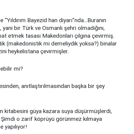
le “Yıldırım Bayezid han diyarı”nda...Buranın
, yani bir Türk ve Osmanlı şehri olmadığını,
at etmek tasası Makedonları çılgına çevirmiş.
tik (makedonistik mi demeliydik yoksa?) binalar
ni heykelistana çevirmişler.
ebilir mi?
lmesinden, anıtlaştırılmasından başka bir şey
ün kitabesini güya kazara suya düşürmüşlerdi,
r. Şimdi o zarif köprüyü görünmez kılmaya
e yapılıyor!