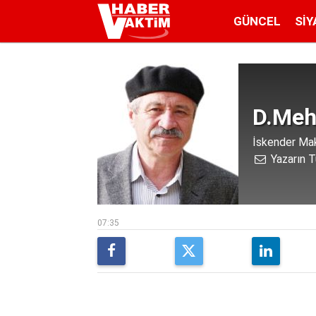
GÜNCEL
SIY
D.Meh
İskender Mak
Yazarın T
07:35