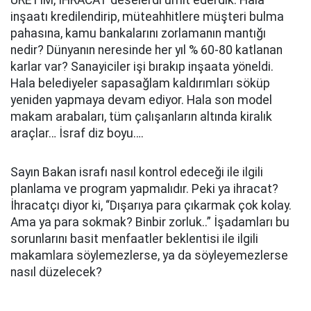
ÜRETİM, İHRACAT deselerdi ümit ederdik. Hala
inşaatı kredilendirip, müteahhitlere müşteri bulma
pahasına, kamu bankalarını zorlamanın mantığı
nedir? Dünyanın neresinde her yıl % 60-80 katlanan
karlar var? Sanayiciler işi bırakıp inşaata yöneldi.
Hala belediyeler sapasağlam kaldırımları söküp
yeniden yapmaya devam ediyor. Hala son model
makam arabaları, tüm çalışanların altında kiralık
araçlar… İsraf diz boyu….
Sayın Bakan israfı nasıl kontrol edeceği ile ilgili
planlama ve program yapmalıdır. Peki ya ihracat?
İhracatçı diyor ki, “Dışarıya para çıkarmak çok kolay.
Ama ya para sokmak? Binbir zorluk..” İşadamları bu
sorunlarını basit menfaatler beklentisi ile ilgili
makamlara söylemezlerse, ya da söyleyemezlerse
nasıl düzelecek?