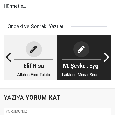
Hürmetle…
Önceki ve Sonraki Yazılar
Elif Nisa
M. Şevket Eygi
Allah’ın Emri Takdir
Laiklerin Mimar Sinan’ı
Edilmiş Bir Kaderdir-I
Yok
YAZIYA
YORUM KAT