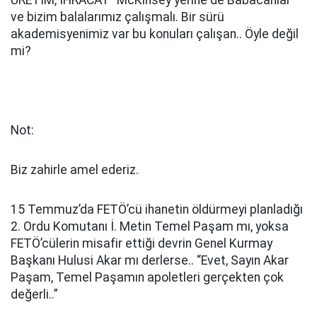
ÜRETİM, İHRACAT” McKinsey yerine de Babacanlar
ve bizim balalarımız çalışmalı. Bir sürü
akademisyenimiz var bu konuları çalışan.. Öyle değil
mi?
Not:
Biz zahirle amel ederiz.
15 Temmuz’da FETÖ’cü ihanetin öldürmeyi planladığı
2. Ordu Komutanı İ. Metin Temel Paşam mı, yoksa
FETÖ’cülerin misafir ettiği devrin Genel Kurmay
Başkanı Hulusi Akar mı derlerse.. “Evet, Sayın Akar
Paşam, Temel Paşamın apoletleri gerçekten çok
değerli..”