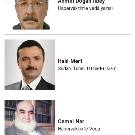
Ahmet Doğan
İlbey
Habervaktim’e vedâ yazısı
Halil
Mert
Sudan, Turan, İttihad-ı İslam
Cemal
Nar
Habervaktim’e Veda