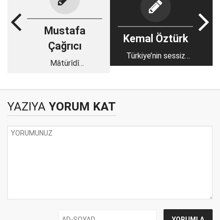
Mustafa
Kemal Öztürk
Çağrıcı
Türkiye’nin sessiz
Mâtürîdî
gücü
toplantılarının
hatırlattıkları
YAZIYA
YORUM KAT